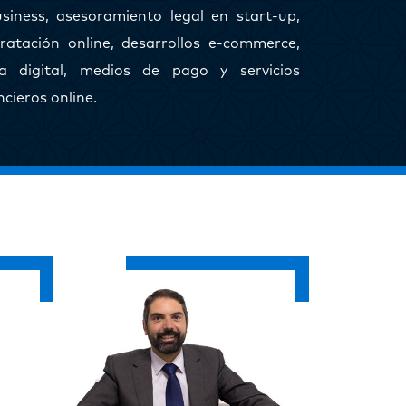
siness, asesoramiento legal en start-up,
ratación online, desarrollos e-commerce,
ma digital, medios de pago y servicios
ncieros online.