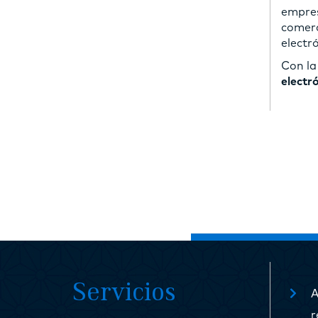
empres
comerc
electró
Con l
electr
Servicios
A
r