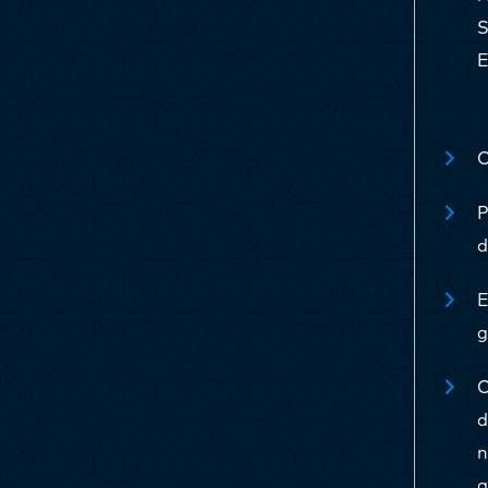
S
E
C
P
d
E
g
C
d
a