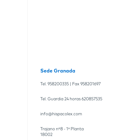
Sede Granada
Tel.
958200335
| Fax
958201697
Tel. Guardia 24 horas
620857535
info@hispacolex.com
Trajano nº8 - 1ª Planta
18002