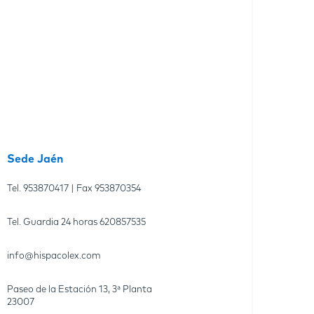
Sede Jaén
Tel.
953870417
| Fax
953870354
Tel. Guardia 24 horas
620857535
info@hispacolex.com
Paseo de la Estación 13, 3ª Planta
23007