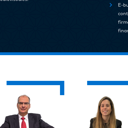
E-bu
cont
fir
fina