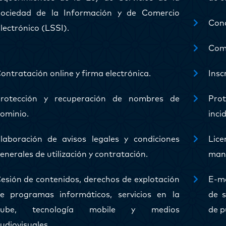
ociedad de la Información y de Comercio
Cond
lectrónico (LSSI).
Comu
ontratación online y firma electrónica.
Insc
rotección y recuperación de nombres de
Pro
ominio.
inci
laboración de avisos legales y condiciones
Lic
enerales de utilización y contratación.
man
esión de contenidos, derechos de explotación
E-ma
e programas informáticos, servicios en la
de s
nube, tecnología mobile y medios
de p
udiovisuales.