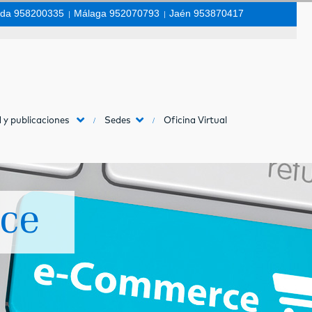
da 958200335
|
Málaga 952070793
|
Jaén 953870417
 y publicaciones
Sedes
Oficina Virtual
ce