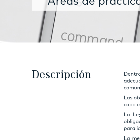
Áreas de práctic
Descripción
Dentr
adecua
comuni
Las ob
cabo 
La Ley
obliga
para id
La men