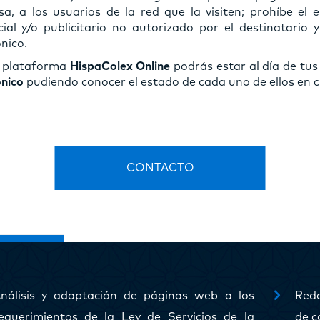
a, a los usuarios de la red que la visiten; prohíbe el 
ial y/o publicitario no autorizado por el destinatario 
nico.
a plataforma
HispaColex Online
podrás estar al día de tus
ónico
pudiendo conocer el estado de cada uno de ellos en 
CONTACTO
nálisis y adaptación de páginas web a los
Reda
equerimientos de la Ley de Servicios de la
de c