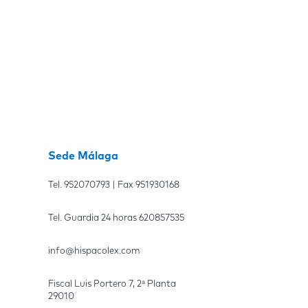
Sede Málaga
Tel.
952070793
| Fax
951930168
Tel. Guardia 24 horas
620857535
info@hispacolex.com
Fiscal Luis Portero 7, 2ª Planta
29010