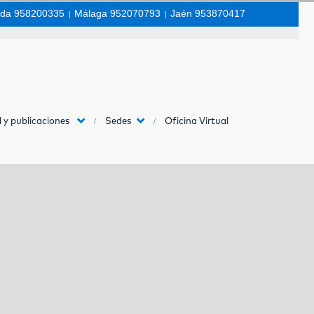
da 958200335
|
Málaga 952070793
|
Jaén 953870417
 y publicaciones
Sedes
Oficina Virtual