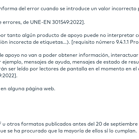
nforma del error cuando se introduce un valor incorrecto
te errores, de UNE-EN 301549:2022].
 por tanto algún producto de apoyo puede no interpretar 
cciòn incorecta de etiquetas…). [requisito número 9.4.1.1 
de apoyo no van a poder obtener información, interactuar y
r ejemplo, mensajes de ayuda, mensajes de estado de resul
 ser leído por lectores de pantalla en el momento en el 
:2022].
n en alguna página web.
DF u otros formatos publicados antes del 20 de septiembre
que se ha procurado que la mayoría de ellos sí lo cumplan.