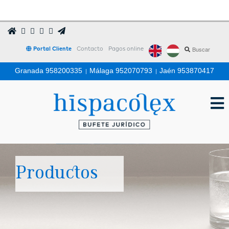
Portal Cliente
Contacto
Pagos online
Granada 958200335
|
Málaga 952070793
|
Jaén 953870417
Productos