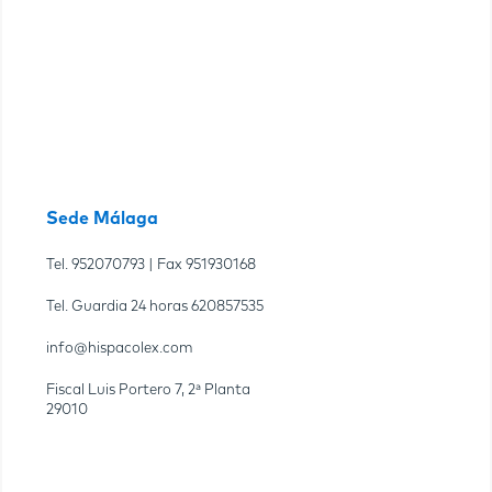
Sede Málaga
Tel.
952070793
| Fax
951930168
Tel. Guardia 24 horas
620857535
info@hispacolex.com
Fiscal Luis Portero 7, 2ª Planta
29010