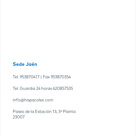
Sede Jaén
Tel.
953870417
| Fax
953870354
Tel. Guardia 24 horas
620857535
info@hispacolex.com
Paseo de la Estación 13, 3ª Planta
23007