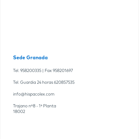
Sede Granada
Tel.
958200335
| Fax
958201697
Tel. Guardia 24 horas
620857535
info@hispacolex.com
Trajano nº8 - 1ª Planta
18002