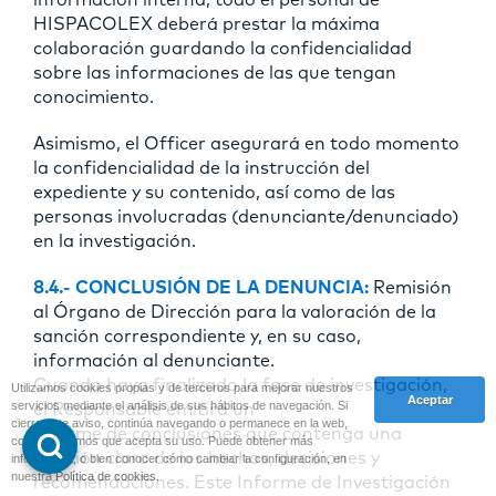
HISPACOLEX deberá prestar la máxima
colaboración guardando la confidencialidad
sobre las informaciones de las que tengan
conocimiento.
Asimismo, el Officer asegurará en todo momento
la confidencialidad de la instrucción del
expediente y su contenido, así como de las
personas involucradas (denunciante/denunciado)
en la investigación.
8.4.- CONCLUSIÓN DE LA DENUNCIA:
Remisión
al Órgano de Dirección para la valoración de la
sanción correspondiente y, en su caso,
información al denunciante.
Cuando haya finalizado la fase de investigación,
Utilizamos cookies propias y de terceros para mejorar nuestros
servicios mediante el análisis de sus hábitos de navegación. Si
el Responsable emitirá un
cierra este aviso, continúa navegando o permanece en la web,
informe de conclusiones que contenga una
consideraremos que acepta su uso. Puede obtener más
relación clara de los hechos, decisiones y
información, o bien conocer cómo cambiar la configuración, en
nuestra
Política de cookies
.
recomendaciones. Este Informe de Investigación