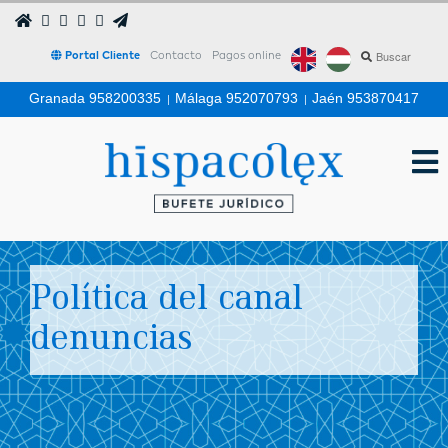
Portal Cliente
Contacto
Pagos online
Granada 958200335
|
Málaga 952070793
|
Jaén 953870417
Política del canal
denuncias