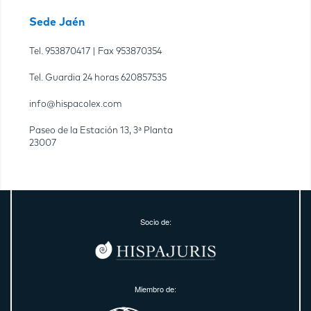
Sede Jaén
Tel.
953870417
| Fax
953870354
Tel. Guardia 24 horas
620857535
info@hispacolex.com
Paseo de la Estación 13, 3ª Planta
23007
Socio de:
Miembro de: