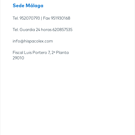
Sede Málaga
Tel.
952070793
| Fax
951930168
Tel. Guardia 24 horas
620857535
info@hispacolex.com
Fiscal Luis Portero 7, 2ª Planta
29010