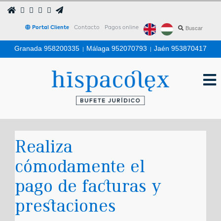
Portal Cliente
Contacto
Pagos online
Granada 958200335
|
Málaga 952070793
|
Jaén 953870417
Realiza
cómodamente el
pago de facturas y
prestaciones