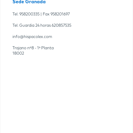
Sede Granada
Tel.
958200335
| Fax
958201697
Tel. Guardia 24 horas
620857535
info@hispacolex.com
Trajano nº8 - 1ª Planta
18002