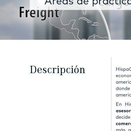
Áreas de práctic
Descripción
Hispa
econom
americ
donde 
americ
En Hi
asesor
decide
comerc
más a