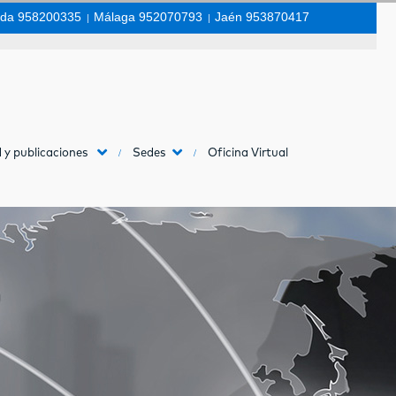
da 958200335
|
Málaga 952070793
|
Jaén 953870417
 y publicaciones
Sedes
Oficina Virtual