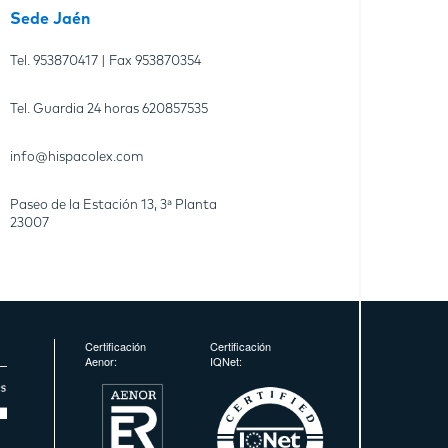
Sede Jaén
Tel.
953870417
| Fax
953870354
Tel. Guardia 24 horas
620857535
info@hispacolex.com
Paseo de la Estación 13, 3ª Planta
23007
Certificación
Certificación
Aenor:
IQNet: