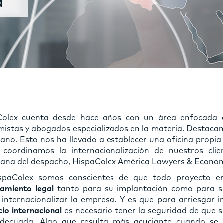
a
Colex cuenta desde hace años con un área enfocada
istas y abogados especializados en la materia. Destaca
ano. Esto nos ha llevado a establecer una oficina propia
coordinamos la internacionalización de nuestros cli
ana del despacho, HispaColex América Lawyers & Econom
spaColex somos conscientes de que todo proyecto em
amiento legal
tanto para su implantación como para su
 internacionalizar la empresa. Y es que para arriesgar 
io internacional
es necesario tener la seguridad de que s
decuada. Algo que resulta más acuciante cuando se t