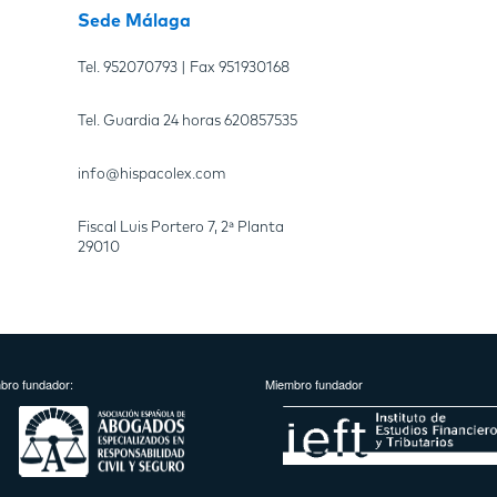
Sede Málaga
Tel.
952070793
| Fax
951930168
Tel. Guardia 24 horas
620857535
info@hispacolex.com
Fiscal Luis Portero 7, 2ª Planta
29010
bro fundador:
Miembro fundador