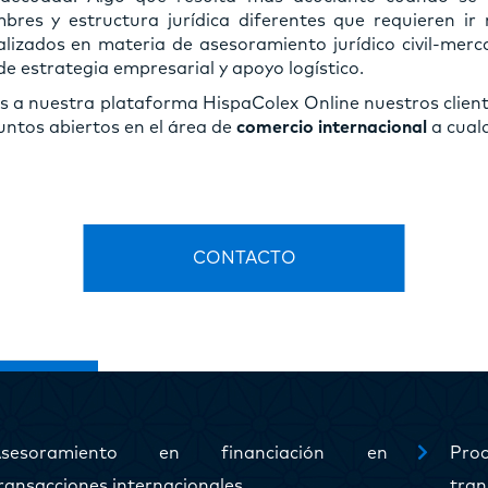
bres y estructura jurídica diferentes que requieren ir 
alizados en materia de asesoramiento jurídico civil-merca
de estrategia empresarial y apoyo logístico.
s a nuestra plataforma HispaColex Online nuestros clien
untos abiertos en el área de
comercio internacional
a cualq
CONTACTO
Asesoramiento en financiación en
Pr
ransacciones internacionales
tran