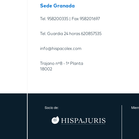
Sede Granada
Tel.
958200335
| Fax
958201697
Tel. Guardia 24 horas
620857535
info@hispacolex.com
Trajano nº8 - 1ª Planta
18002
Socio de:
Miem