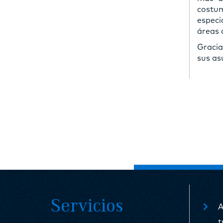
costum
especi
áreas 
Gracia
sus as
Servicios
t