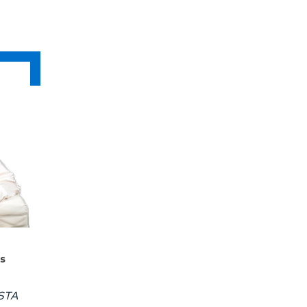
s
STA