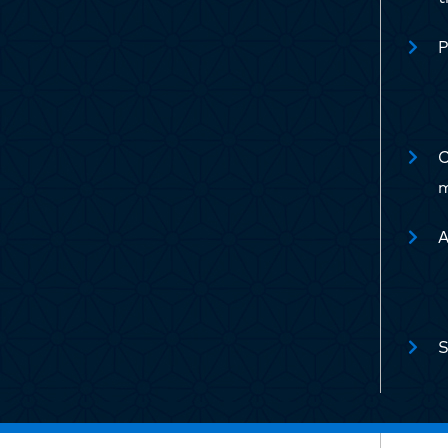
P
C
m
A
S