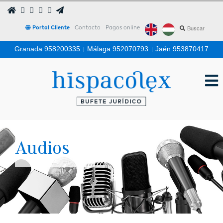
Portal Cliente
Contacto
Pagos online
Granada 958200335
|
Málaga 952070793
|
Jaén 953870417
Audios