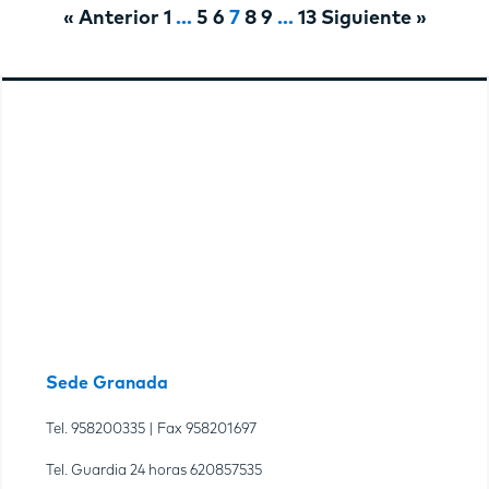
« Anterior
1
…
5
6
7
8
9
…
13
Siguiente »
Sede Granada
Tel.
958200335
| Fax
958201697
Tel. Guardia 24 horas
620857535