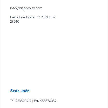
info@hispacolex.com
Fiscal Luis Portero 7, 2ª Planta
29010
Sede Jaén
Tel.
953870417
| Fax
953870354