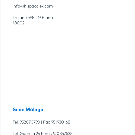
info@hispacolex.com
Trajano nº8 - 1ª Planta
18002
Sede Málaga
Tel.
952070793
| Fax
951930168
Tel. Guardia 24 horas
620857535