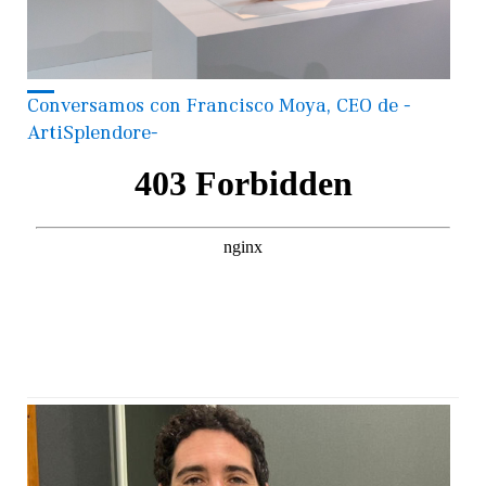
Conversamos con Francisco Moya, CEO de -
ArtiSplendore-