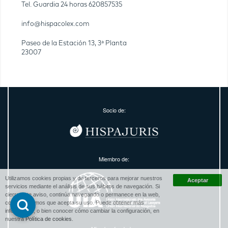
Tel. Guardia 24 horas
620857535
info@hispacolex.com
Paseo de la Estación 13, 3ª Planta
23007
Socio de:
Miembro de:
Utilizamos cookies propias y de terceros para mejorar nuestros
servicios mediante el análisis de sus hábitos de navegación. Si
cierra este aviso, continúa navegando o permanece en la web,
consideraremos que acepta su uso. Puede obtener más
información, o bien conocer cómo cambiar la configuración, en
nuestra
Política de cookies
.