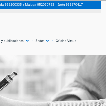
da 958200335
|
Málaga 952070793
|
Jaén 953870417
 y publicaciones
Sedes
Oficina Virtual