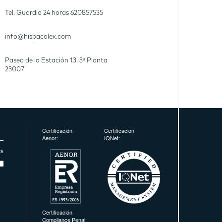
Tel. Guardia 24 horas
620857535
info@hispacolex.com
Paseo de la Estación 13, 3ª Planta
23007
Certificación
Certificación
Aenor:
IQNet:
Certificación
Compliance Penal: