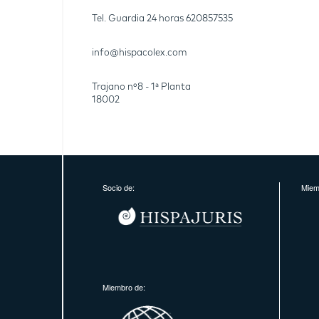
Tel. Guardia 24 horas
620857535
info@hispacolex.com
Trajano nº8 - 1ª Planta
18002
Socio de:
Miem
Miembro de: