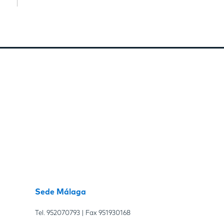
Sede Málaga
Tel.
952070793
| Fax
951930168