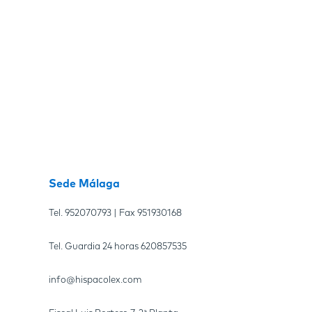
Sede Málaga
Tel.
952070793
| Fax
951930168
Tel. Guardia 24 horas
620857535
info@hispacolex.com