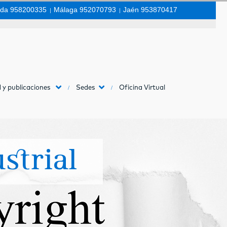
da 958200335
|
Málaga 952070793
|
Jaén 953870417
 y publicaciones
Sedes
Oficina Virtual
strial