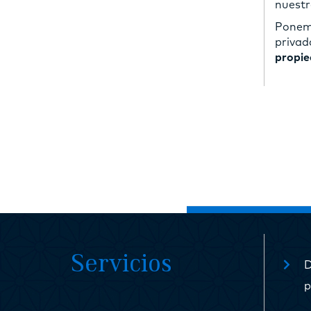
nuestr
Ponemo
privad
propied
Servicios
D
p