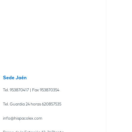
Sede Jaén
Tel.
953870417
| Fax
953870354
Tel. Guardia 24 horas
620857535
info@hispacolex.com