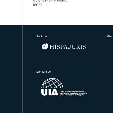
Trajano nº8 - 1ª Planta
18002
Socio de:
Miem
Miembro de: