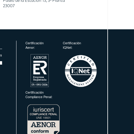
Paseo de la Estación 13, 3ª Planta
23007
Certificación
Certificación
Aenor:
IQNet:
Certificación
Compliance Penal: