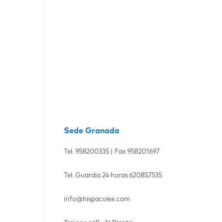
Sede Granada
Tel.
958200335
| Fax
958201697
Tel. Guardia 24 horas
620857535
info@hispacolex.com