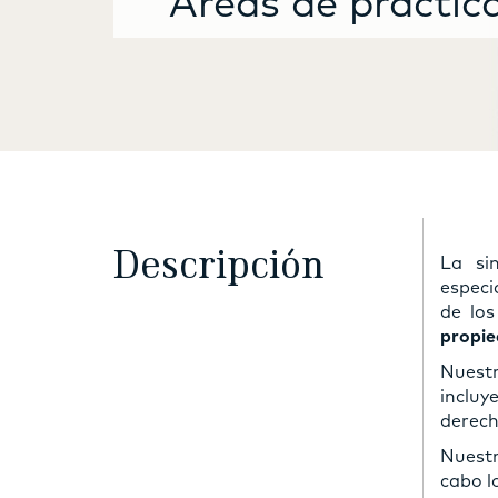
Áreas de práctic
Descripción
La si
especi
de los
propied
Nuestr
incluy
derech
Nuestr
cabo l