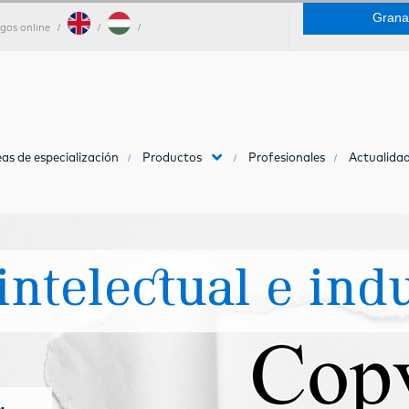
Grana
gos online
as de especialización
Productos
Profesionales
Actualidad
ntelectual e indu