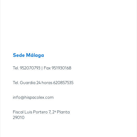
Sede Málaga
Tel.
952070793
| Fax
951930168
Tel. Guardia 24 horas
620857535
info@hispacolex.com
Fiscal Luis Portero 7, 2ª Planta
29010