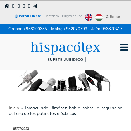
Portal Cliente
Contacto
Pagos online
Granada 958200335
|
Málaga 952070793
|
Jaén 953870417
Inicio
»
Inmaculada Jiménez habla sobre la regulación
del uso de los patinetes eléctricos
05/07/2023