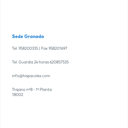
Sede Granada
Tel.
958200335
| Fax
958201697
Tel. Guardia 24 horas
620857535
info@hispacolex.com
Trajano nº8 - 1ª Planta
18002