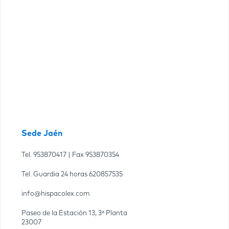
Sede Jaén
Tel.
953870417
| Fax
953870354
Tel. Guardia 24 horas
620857535
info@hispacolex.com
Paseo de la Estación 13, 3ª Planta
23007