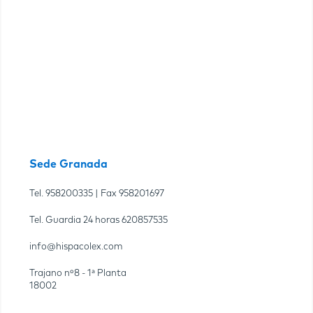
Sede Granada
Tel.
958200335
| Fax
958201697
Tel. Guardia 24 horas
620857535
info@hispacolex.com
Trajano nº8 - 1ª Planta
18002