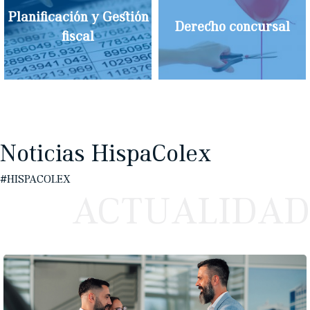
Planificación y Gestión
fiscal
Derecho concursal
Noticias HispaColex
#HISPACOLEX
ACTUALIDAD