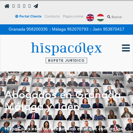
Portal Cliente
Contacto
Pagos online
Granada 958200335
|
Málaga 952070793
|
Jaén 953870417
Abogados en Granada,
Málaga y Jaén
HispaColex es el bufete jurídico en el que confían las