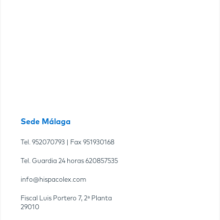
Sede Málaga
Tel.
952070793
| Fax
951930168
Tel. Guardia 24 horas
620857535
info@hispacolex.com
Fiscal Luis Portero 7, 2ª Planta
29010