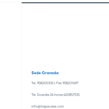
Sede Granada
Tel.
958200335
| Fax
958201697
Tel. Guardia 24 horas
620857535
info@hispacolex.com