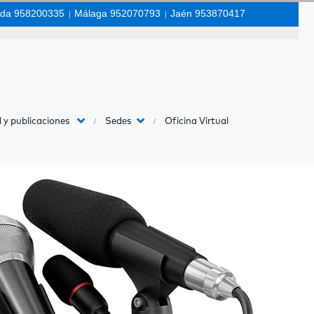
da 958200335
|
Málaga 952070793
|
Jaén 953870417
 y publicaciones
Sedes
Oficina Virtual