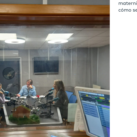
materni
cómo se