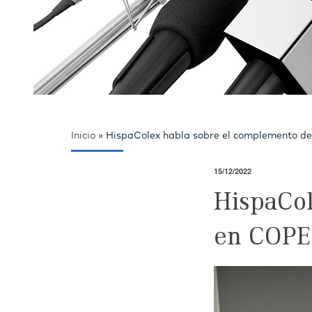
Inicio
»
HispaColex habla sobre el complemento d
15/12/2022
HispaCol
en COPE