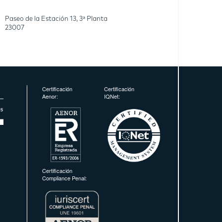
Paseo de la Estación 13, 3ª Planta
23007
Certificación
Certificación
Aenor:
IQNet:
Certificación
Compliance Penal: