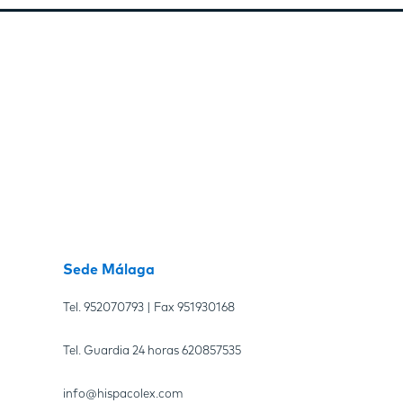
Sede Málaga
Tel.
952070793
| Fax
951930168
Tel. Guardia 24 horas
620857535
info@hispacolex.com