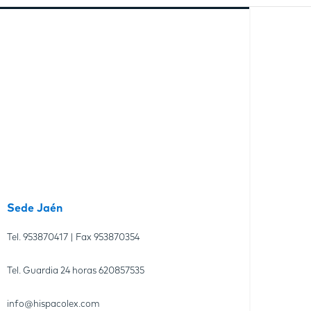
Sede Jaén
Tel.
953870417
| Fax
953870354
Tel. Guardia 24 horas
620857535
info@hispacolex.com