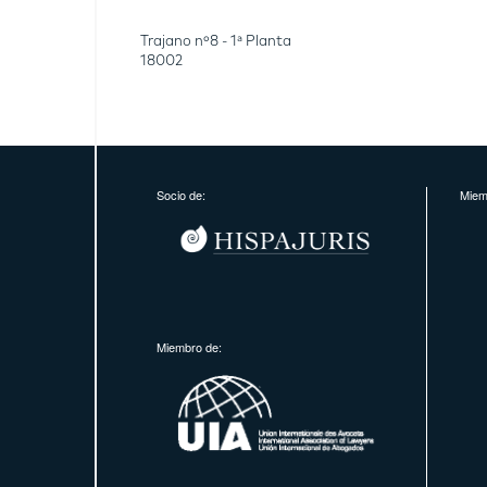
Trajano nº8 - 1ª Planta
18002
Socio de:
Miem
Miembro de: