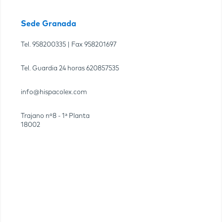
Sede Granada
Tel.
958200335
| Fax
958201697
Tel. Guardia 24 horas
620857535
info@hispacolex.com
Trajano nº8 - 1ª Planta
18002