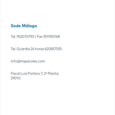
Sede Málaga
Tel.
952070793
| Fax
951930168
Tel. Guardia 24 horas
620857535
info@hispacolex.com
Fiscal Luis Portero 7, 2ª Planta
29010