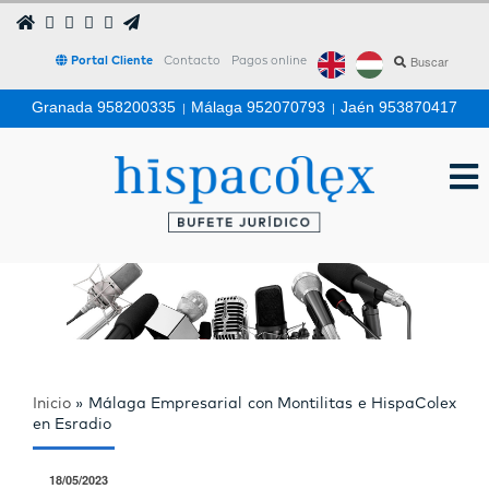
Portal Cliente
Contacto
Pagos online
Granada 958200335
|
Málaga 952070793
|
Jaén 953870417
Inicio
»
Málaga Empresarial con Montilitas e HispaColex
en Esradio
18/05/2023