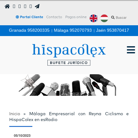
Portal Cliente
Contacto
Pagos online
Granada 958200335
|
Málaga 952070793
|
Jaén 953870417
Inicio
»
Málaga Empresarial con Reyna Ciclismo e
HispaColex en esRadio
05/10/2023