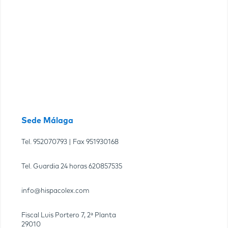
Sede Málaga
Tel.
952070793
| Fax
951930168
Tel. Guardia 24 horas
620857535
info@hispacolex.com
Fiscal Luis Portero 7, 2ª Planta
29010