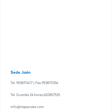
Sede Jaén
Tel.
953870417
| Fax
953870354
Tel. Guardia 24 horas
620857535
info@hispacolex.com