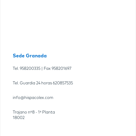
Sede Granada
Tel.
958200335
| Fax
958201697
Tel. Guardia 24 horas
620857535
info@hispacolex.com
Trajano nº8 - 1ª Planta
18002