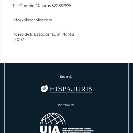
Tel. Guardia 24 horas
620857535
info@hispacolex.com
Paseo de la Estación 13, 3ª Planta
23007
Socio de:
Miembro de: