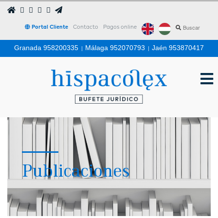
Portal Cliente
Contacto
Pagos online
Granada 958200335
|
Málaga 952070793
|
Jaén 953870417
Publicaciones