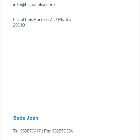
info@hispacolex.com
Fiscal Luis Portero 7, 2ª Planta
29010
Sede Jaén
Tel.
953870417
| Fax
953870354