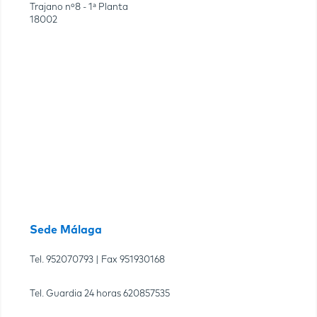
Trajano nº8 - 1ª Planta
18002
Sede Málaga
Tel.
952070793
| Fax
951930168
Tel. Guardia 24 horas
620857535