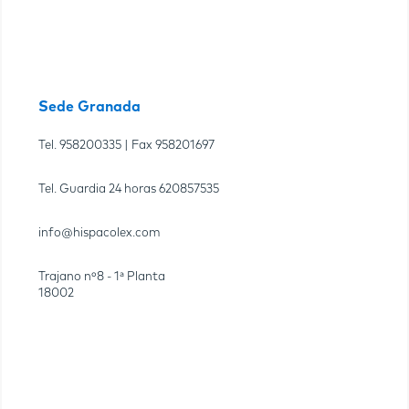
Sede Granada
Tel.
958200335
| Fax
958201697
Tel. Guardia 24 horas
620857535
info@hispacolex.com
Trajano nº8 - 1ª Planta
18002