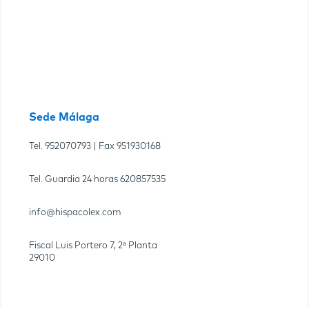
Sede Málaga
Tel.
952070793
| Fax
951930168
Tel. Guardia 24 horas
620857535
info@hispacolex.com
Fiscal Luis Portero 7, 2ª Planta
29010