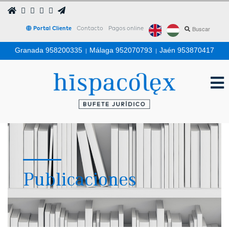
Portal Cliente
Contacto
Pagos online
Granada 958200335
|
Málaga 952070793
|
Jaén 953870417
Publicaciones