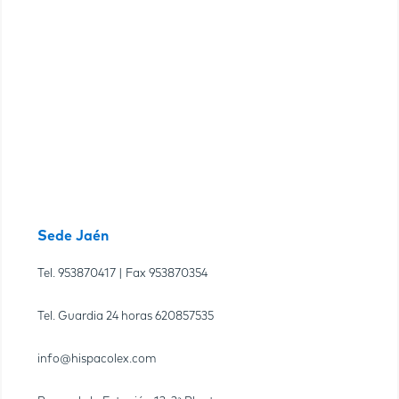
Sede Jaén
Tel.
953870417
| Fax
953870354
Tel. Guardia 24 horas
620857535
info@hispacolex.com