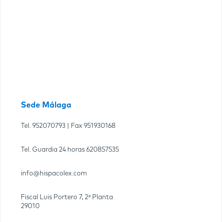
Sede Málaga
Tel.
952070793
| Fax
951930168
Tel. Guardia 24 horas
620857535
info@hispacolex.com
Fiscal Luis Portero 7, 2ª Planta
29010