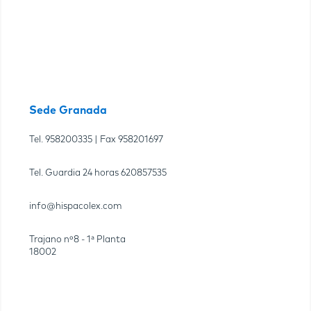
Sede Granada
Tel.
958200335
| Fax
958201697
Tel. Guardia 24 horas
620857535
info@hispacolex.com
Trajano nº8 - 1ª Planta
18002