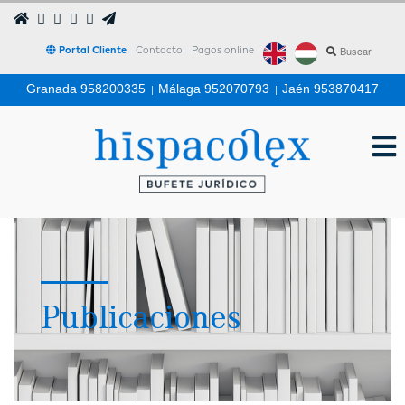
Portal Cliente
Contacto
Pagos online
Granada 958200335
|
Málaga 952070793
|
Jaén 953870417
Publicaciones