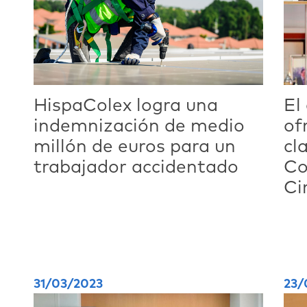
HispaColex logra una
El
indemnización de medio
of
millón de euros para un
cl
trabajador accidentado
Co
Ci
31/03/2023
23/