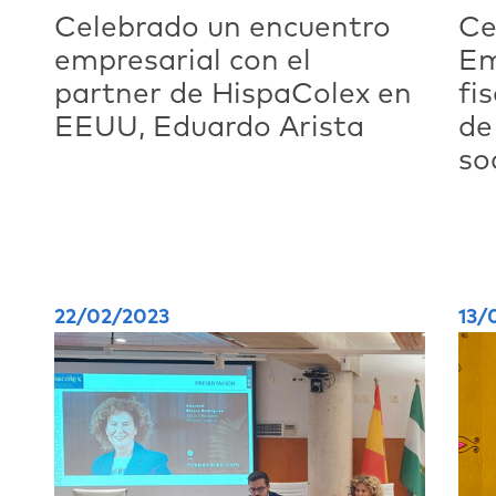
Celebrado un encuentro
Ce
empresarial con el
Em
partner de HispaColex en
fi
EEUU, Eduardo Arista
de
so
se
22/02/2023
13/