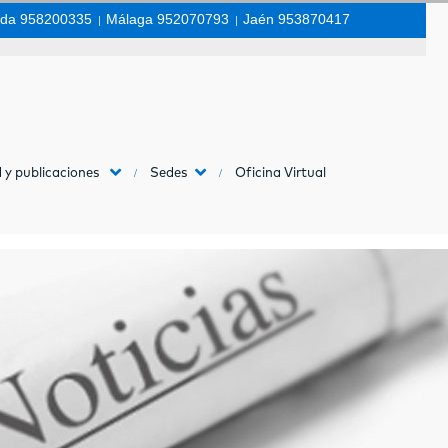
da 958200335
|
Málaga 952070793
|
Jaén 953870417
 y publicaciones
Sedes
Oficina Virtual