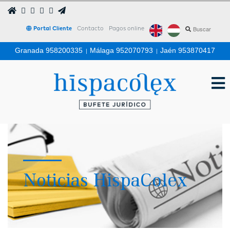
Portal Cliente
Contacto
Pagos online
Granada 958200335
|
Málaga 952070793
|
Jaén 953870417
Noticias HispaColex