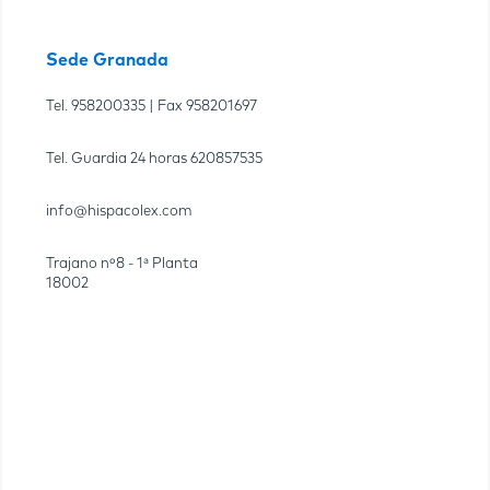
Sede Granada
Tel.
958200335
| Fax
958201697
Tel. Guardia 24 horas
620857535
info@hispacolex.com
Trajano nº8 - 1ª Planta
18002