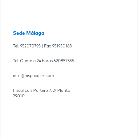
Sede Málaga
Tel.
952070793
| Fax
951930168
Tel. Guardia 24 horas
620857535
info@hispacolex.com
Fiscal Luis Portero 7, 2ª Planta
29010