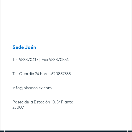
Sede Jaén
Tel.
953870417
| Fax
953870354
Tel. Guardia 24 horas
620857535
info@hispacolex.com
Paseo de la Estación 13, 3ª Planta
23007