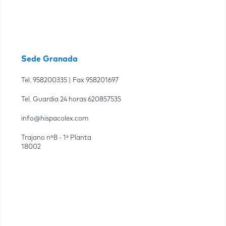
Sede Granada
Tel.
958200335
| Fax
958201697
Tel. Guardia 24 horas
620857535
info@hispacolex.com
Trajano nº8 - 1ª Planta
18002