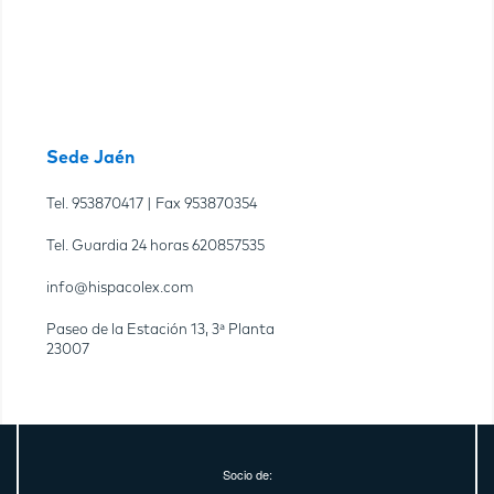
Sede Jaén
Tel.
953870417
| Fax
953870354
Tel. Guardia 24 horas
620857535
info@hispacolex.com
Paseo de la Estación 13, 3ª Planta
23007
Socio de: