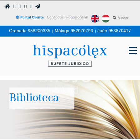
Portal Cliente
Contacto
Pagos online
Granada 958200335
|
Málaga 952070793
|
Jaén 953870417
Biblioteca