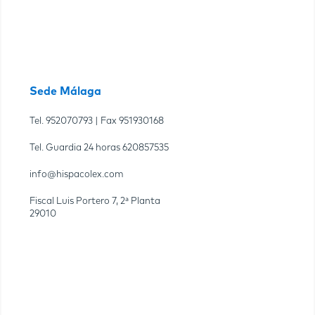
Sede Málaga
Tel.
952070793
| Fax
951930168
Tel. Guardia 24 horas
620857535
info@hispacolex.com
Fiscal Luis Portero 7, 2ª Planta
29010