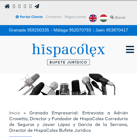
Portal Cliente
Contacto
Pagos online
Granada 958200335
|
Málaga 952070793
|
Jaén 953870417
Inicio
»
Granada Empresarial: Entrevista a Adrián
Crovetto, Director y Fundador de HispaColex Correduría
de Seguros y Javier López y García de la Serrana,
Director de HispaColex Bufete Jurídico