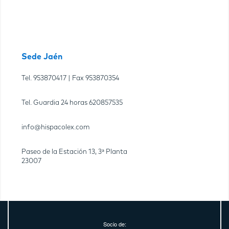
Sede Jaén
Tel.
953870417
| Fax
953870354
Tel. Guardia 24 horas
620857535
info@hispacolex.com
Paseo de la Estación 13, 3ª Planta
23007
Socio de: