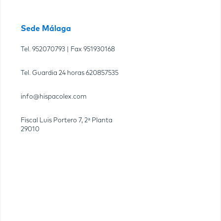
Sede Málaga
Tel.
952070793
| Fax
951930168
Tel. Guardia 24 horas
620857535
info@hispacolex.com
Fiscal Luis Portero 7, 2ª Planta
29010