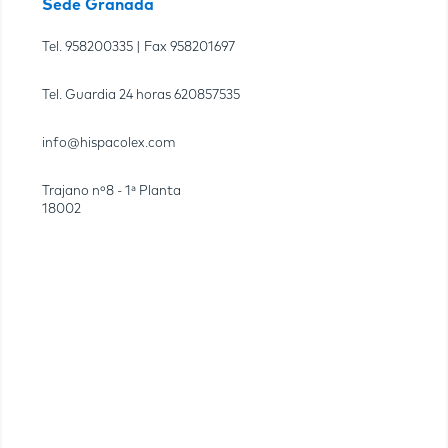
Sede Granada
Tel.
958200335
| Fax
958201697
Tel. Guardia 24 horas
620857535
info@hispacolex.com
Trajano nº8 - 1ª Planta
18002