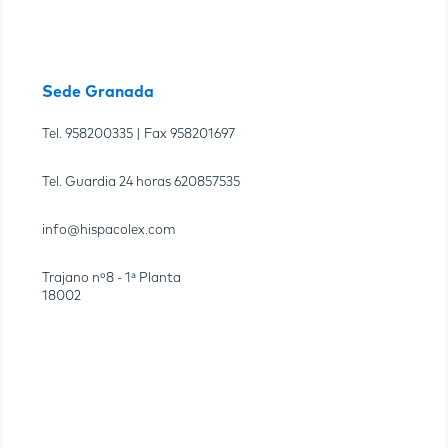
Sede Granada
Tel.
958200335
| Fax
958201697
Tel. Guardia 24 horas
620857535
info@hispacolex.com
Trajano nº8 - 1ª Planta
18002