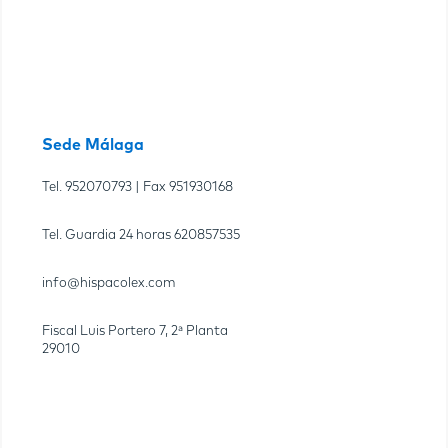
Sede Málaga
Tel.
952070793
| Fax
951930168
Tel. Guardia 24 horas
620857535
info@hispacolex.com
Fiscal Luis Portero 7, 2ª Planta
29010