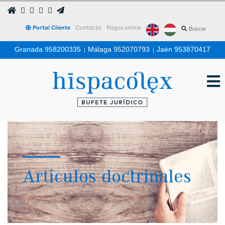
Portal Cliente
Contacto
Pagos online
Granada 958200335
|
Málaga 952070793
|
Jaén 953870417
Artículos doctrinales