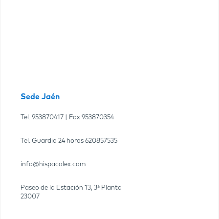
Sede Jaén
Tel.
953870417
| Fax
953870354
Tel. Guardia 24 horas
620857535
info@hispacolex.com
Paseo de la Estación 13, 3ª Planta
23007