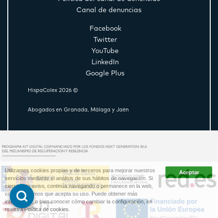
Canal de denuncias
Facebook
Twitter
YouTube
LinkedIn
Google Plus
HispaColex 2026 ©
Abogados en Granada, Málaga y Jaén
Utilizamos cookies propias y de terceros para mejorar nuestros
servicios mediante el análisis de sus hábitos de navegación. Si
cierra este aviso, continúa navegando o permanece en la web,
consideraremos que acepta su uso. Puede obtener más
información, o bien conocer cómo cambiar la configuración, en
nuestra
Política de cookies
.