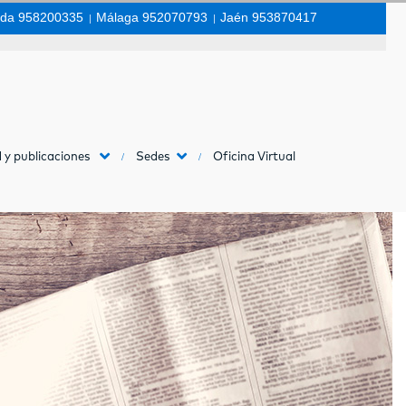
da 958200335
|
Málaga 952070793
|
Jaén 953870417
 y publicaciones
Sedes
Oficina Virtual