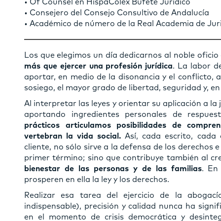
• Of Counsel en HispaColex Bufete Jurídico
• Consejero del Consejo Consultivo de Andalucía
• Académico de número de la Real Academia de Jur
Los que elegimos un día dedicarnos al noble ofici
más que ejercer una profesión jurídica
. La labor d
aportar, en medio de la disonancia y el conflicto
sosiego, el mayor grado de libertad, seguridad y, en 
Al interpretar las leyes y orientar su aplicación a la j
aportando ingredientes personales de respuest
prácticos articulamos posibilidades de compre
vertebran la vida social.
Así, cada escrito, cada 
cliente, no sólo sirve a la defensa de los derechos e
primer término; sino que contribuye también al cr
bienestar de las personas y de las familias
. En
prosperen en ella la ley y los derechos.
Realizar esa tarea del ejercicio de la abogac
indispensable), precisión y calidad nunca ha signi
en el momento de crisis democrática y desintegr