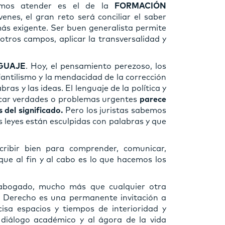
emos atender es el de la
FORMACIÓN
nes, el gran reto será conciliar el saber
más exigente. Ser buen generalista permite
tros campos, aplicar la transversalidad y
GUAJE
. Hoy, el pensamiento perezoso, los
nfantilismo y la mendacidad de la corrección
bras y las ideas. El lenguaje de la política y
car verdades o problemas urgentes
parece
 del significado.
Pero los juristas sabemos
 leyes están esculpidas con palabras y que
ribir bien para comprender, comunicar,
ue al fin y al cabo es lo que hacemos los
 abogado, mucho más que cualquier otra
l Derecho es una permanente invitación a
cisa espacios y tiempos de interioridad y
 diálogo académico y al ágora de la vida