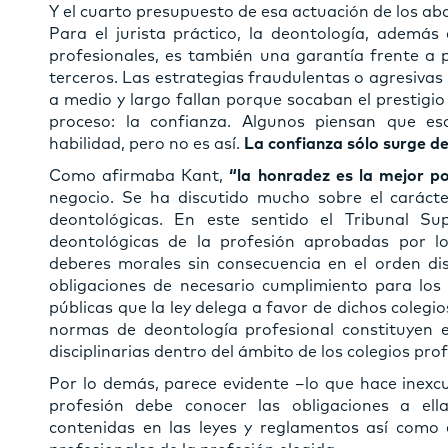
Y el cuarto presupuesto de esa actuación de los ab
Para el jurista práctico, la deontología, además
profesionales, es también una garantía frente a p
terceros. Las estrategias fraudulentas o agresivas
a medio y largo fallan porque socaban el prestigio 
proceso: la confianza. Algunos piensan que e
habilidad, pero no es así.
La confianza sólo surge de l
Como afirmaba Kant,
“la honradez es la mejor po
negocio. Se ha discutido mucho sobre el caráct
deontológicas. En este sentido el Tribunal S
deontológicas de la profesión aprobadas por lo
deberes morales sin consecuencia en el orden dis
obligaciones de necesario cumplimiento para los
públicas que la ley delega a favor de dichos colegi
normas de deontología profesional constituyen el
disciplinarias dentro del ámbito de los colegios pro
Por lo demás, parece evidente –lo que hace inexcu
profesión debe conocer las obligaciones a ell
contenidas en las leyes y reglamentos así como 