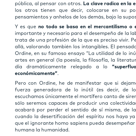
pública, al pensar con otros.
La clave radica en la 
los otros tienen que decir, colocarse en su po
pensamientos y anhelos de los demás, bajo la supos
Y es que
no todo se basa en el mercantilismo o 
importante y necesario para el desempeño de la la
trata de una profesión de la que es preciso vivir.
allá, valorando también los intangibles. El pensado
Ordine, en su famoso ensayo “La utilidad de lo inút
artes en general (la poesía, la filosofía, la literat
día dramáticamente relegado a lo
“superfl
económicamente”
.
Pero con Ordine, he de manifestar que si dejamo
fuerza generadora de lo inútil (es decir, de 
escuchamos únicamente el mortífero canto de sirena
sólo seremos capaces de producir una colectivida
acabará por perder el sentido de sí misma, de la
cuando la desertificación del espíritu nos haya ya
que el ignorante homo sapiens pueda desempeñar t
humana la humanidad.