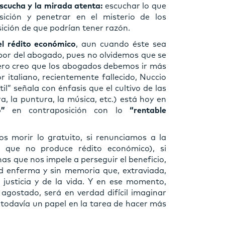
escucha y la mirada atenta:
escuchar lo que
sición y penetrar en el misterio de los
ición de que podrían tener razón.
el rédito económico
, aun cuando éste sea
bor del abogado, pues no olvidemos que se
 Pero creo que los abogados debemos ir más
r italiano, recientemente fallecido, Nuccio
il” señala con énfasis que el cultivo de las
ura, la puntura, la música, etc.) está hoy en
uo”
en contraposición con lo
“rentable
s morir lo gratuito, si renunciamos a la
lo que no produce rédito económico), si
s que nos impele a perseguir el beneficio,
d enferma y sin memoria que, extraviada,
 justicia y de la vida. Y en ese momento,
 agostado, será en verdad difícil imaginar
odavía un papel en la tarea de hacer más