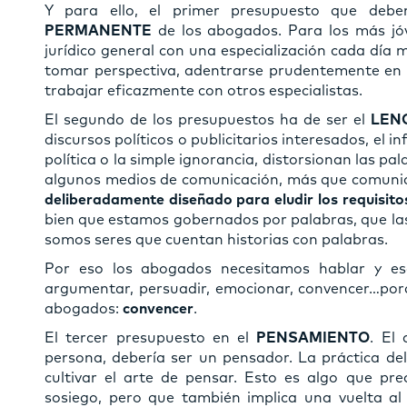
Y para ello, el primer presupuesto que deb
PERMANENTE
de los abogados. Para los más jóve
jurídico general con una especialización cada día 
tomar perspectiva, adentrarse prudentemente en o
trabajar eficazmente con otros especialistas.
El segundo de los presupuestos ha de ser el
LEN
discursos políticos o publicitarios interesados, el i
política o la simple ignorancia, distorsionan las pala
algunos medios de comunicación, más que comuni
deliberadamente diseñado para eludir los requisitos
bien que estamos gobernados por palabras, que las
somos seres que cuentan historias con palabras.
Por eso los abogados necesitamos hablar y esc
argumentar, persuadir, emocionar, convencer…porq
abogados:
convencer
.
El tercer presupuesto en el
PENSAMIENTO
. El
persona, debería ser un pensador. La práctica de
cultivar el arte de pensar. Esto es algo que pre
sosiego, pero que también implica una vuelta al