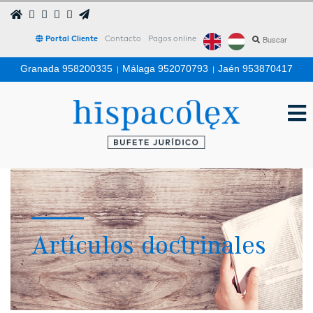
Portal Cliente
Contacto
Pagos online
Granada 958200335
|
Málaga 952070793
|
Jaén 953870417
Artículos doctrinales