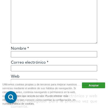
Nombre
*
Correo electrónico
*
Web
Utilizamos cookies propias y de terceros para mejorar nuestros
servicios mediante el análisis de sus hábitos de navegación. Si
cierra este aviso, continúa navegando o permanece en la web,
Guarda mi nombre, correo electrónico y web
consideraremos que acepta su uso. Puede obtener más
información, o bien conocer cómo cambiar la configuración, en
en este navegador para la próxima vez que
nuestra
Política de cookies
.
comente.