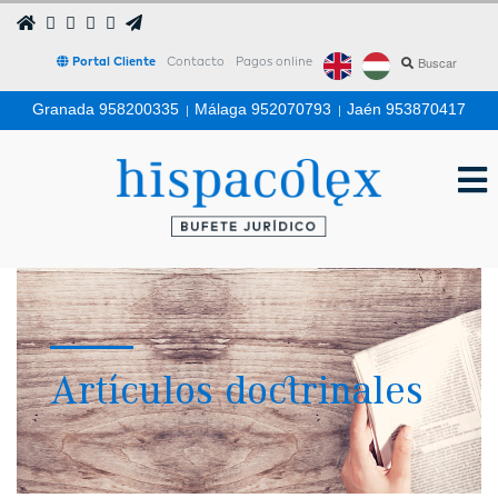
Portal Cliente
Contacto
Pagos online
Granada 958200335
|
Málaga 952070793
|
Jaén 953870417
Artículos doctrinales