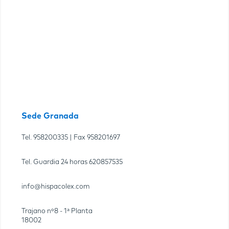
Sede Granada
Tel.
958200335
| Fax
958201697
Tel. Guardia 24 horas
620857535
info@hispacolex.com
Trajano nº8 - 1ª Planta
18002