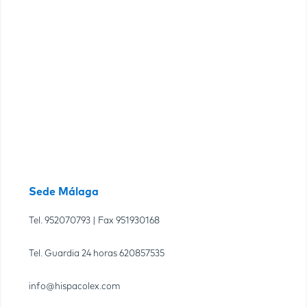
Sede Málaga
Tel.
952070793
| Fax
951930168
Tel. Guardia 24 horas
620857535
info@hispacolex.com