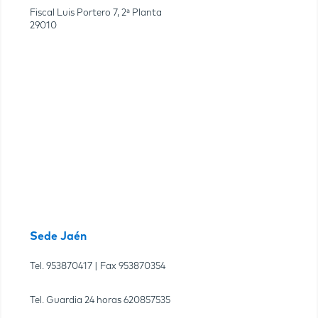
Fiscal Luis Portero 7, 2ª Planta
29010
Sede Jaén
Tel.
953870417
| Fax
953870354
Tel. Guardia 24 horas
620857535