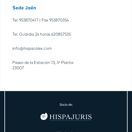
Sede Jaén
Tel.
953870417
| Fax
953870354
Tel. Guardia 24 horas
620857535
info@hispacolex.com
Paseo de la Estación 13, 3ª Planta
23007
Socio de: