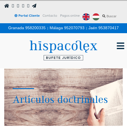
Portal Cliente
Contacto
Pagos online
Granada 958200335
|
Málaga 952070793
|
Jaén 953870417
Artículos doctrinales