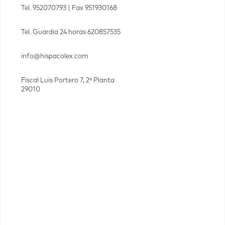
Tel.
952070793
| Fax
951930168
Tel. Guardia 24 horas
620857535
info@hispacolex.com
Fiscal Luis Portero 7, 2ª Planta
29010