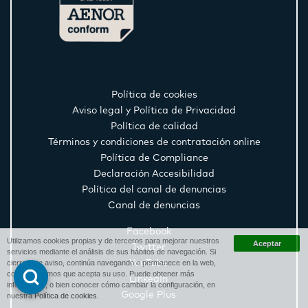
Política de cookies
Aviso legal y Política de Privacidad
Política de calidad
Términos y condiciones de contratación online
Política de Compliance
Declaración Accesibilidad
Política del canal de denuncias
Canal de denuncias
Facebook
Utilizamos cookies propias y de terceros para mejorar nuestros
Twitter
servicios mediante el análisis de sus hábitos de navegación. Si
YouTube
cierra este aviso, continúa navegando o permanece en la web,
consideraremos que acepta su uso. Puede obtener más
LinkedIn
información, o bien conocer cómo cambiar la configuración, en
Google Plus
nuestra
Política de cookies
.