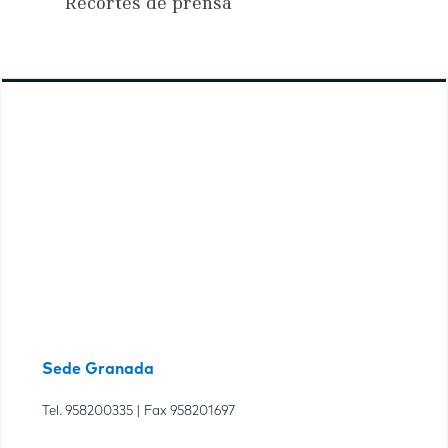
Recortes de prensa
Sede Granada
Tel.
958200335
| Fax
958201697