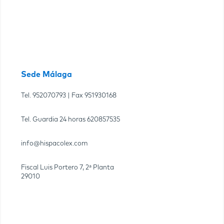
Sede Málaga
Tel.
952070793
| Fax
951930168
Tel. Guardia 24 horas
620857535
info@hispacolex.com
Fiscal Luis Portero 7, 2ª Planta
29010