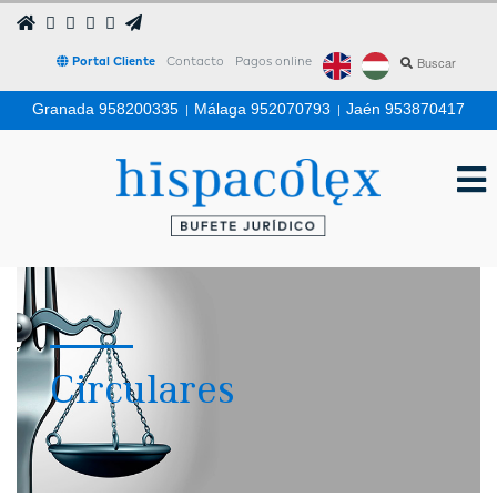
Portal Cliente
Contacto
Pagos online
Granada 958200335
|
Málaga 952070793
|
Jaén 953870417
Circulares