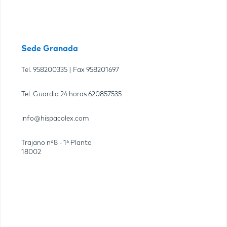
Sede Granada
Tel.
958200335
| Fax
958201697
Tel. Guardia 24 horas
620857535
info@hispacolex.com
Trajano nº8 - 1ª Planta
18002