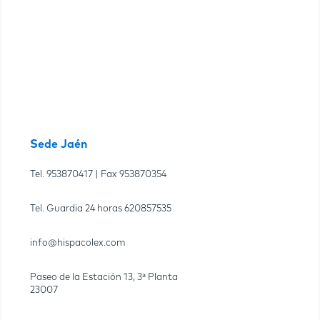
Sede Jaén
Tel.
953870417
| Fax
953870354
Tel. Guardia 24 horas
620857535
info@hispacolex.com
Paseo de la Estación 13, 3ª Planta
23007