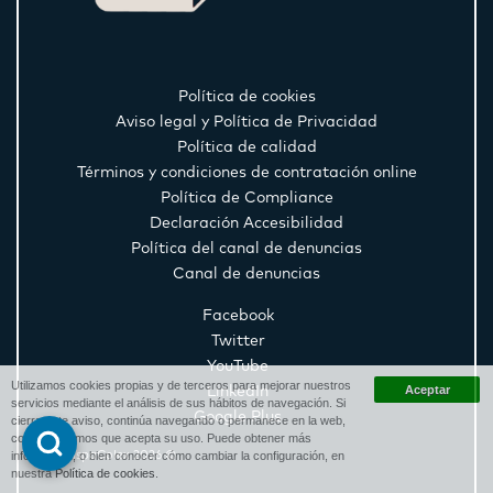
Política de cookies
Aviso legal y Política de Privacidad
Política de calidad
Términos y condiciones de contratación online
Política de Compliance
Declaración Accesibilidad
Política del canal de denuncias
Canal de denuncias
Facebook
Twitter
YouTube
Utilizamos cookies propias y de terceros para mejorar nuestros
LinkedIn
servicios mediante el análisis de sus hábitos de navegación. Si
Google Plus
cierra este aviso, continúa navegando o permanece en la web,
consideraremos que acepta su uso. Puede obtener más
información, o bien conocer cómo cambiar la configuración, en
HispaColex 2026 ©
nuestra
Política de cookies
.