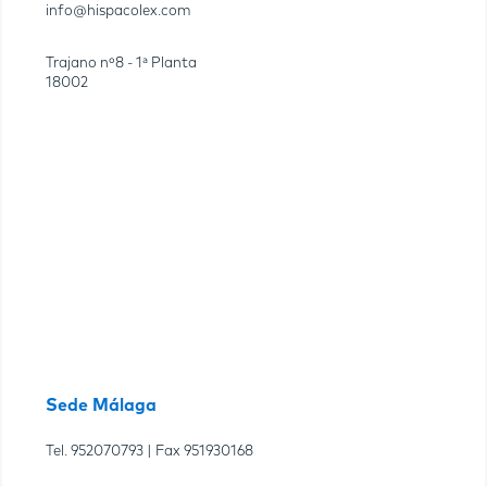
info@hispacolex.com
Trajano nº8 - 1ª Planta
18002
Sede Málaga
Tel.
952070793
| Fax
951930168