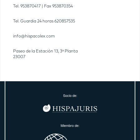
Tel.
953870417
| Fax
953870354
Tel. Guardia 24 horas
620857535
info@hispacolex.com
Paseo de la Estación 13, 3ª Planta
23007
Socio de:
Miembro de: