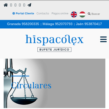
Portal Cliente
Contacto
Pagos online
Granada 958200335
|
Málaga 952070793
|
Jaén 953870417
Circulares