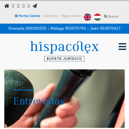
Portal Cliente
Contacto
Pagos online
Granada 958200335
|
Málaga 952070793
|
Jaén 953870417
Entrevistas