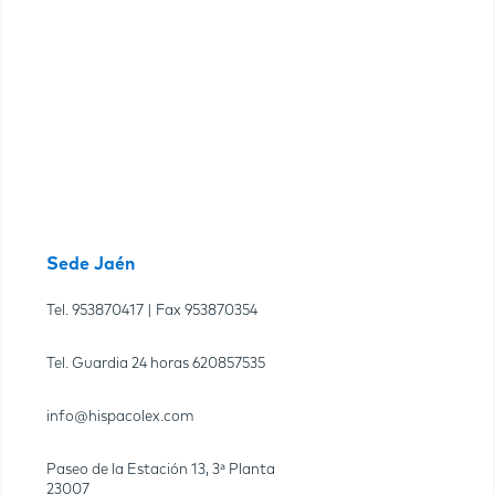
Sede Jaén
Tel.
953870417
| Fax
953870354
Tel. Guardia 24 horas
620857535
info@hispacolex.com
Paseo de la Estación 13, 3ª Planta
23007