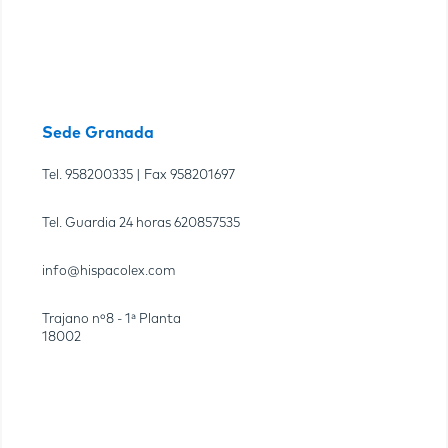
Sede Granada
Tel.
958200335
| Fax
958201697
Tel. Guardia 24 horas
620857535
info@hispacolex.com
Trajano nº8 - 1ª Planta
18002