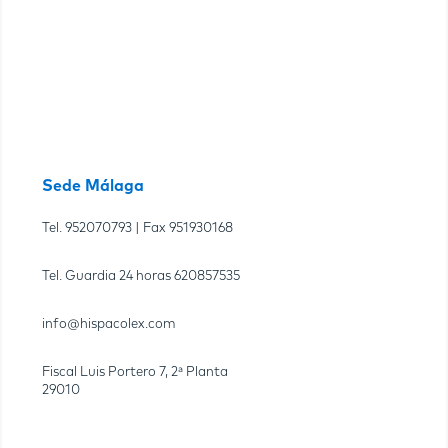
Sede Málaga
Tel.
952070793
| Fax
951930168
Tel. Guardia 24 horas
620857535
info@hispacolex.com
Fiscal Luis Portero 7, 2ª Planta
29010