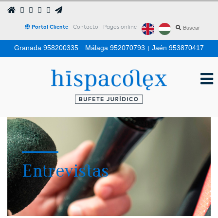
Portal Cliente
Contacto
Pagos online
Granada 958200335
|
Málaga 952070793
|
Jaén 953870417
Entrevistas