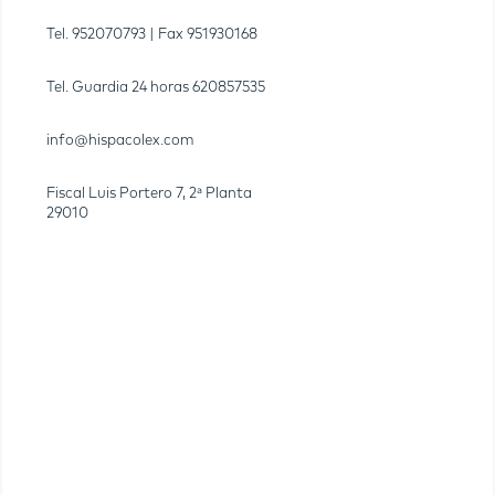
Tel.
952070793
| Fax
951930168
Tel. Guardia 24 horas
620857535
info@hispacolex.com
Fiscal Luis Portero 7, 2ª Planta
29010