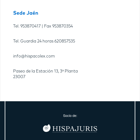
Sede Jaén
Tel.
953870417
| Fax
953870354
Tel. Guardia 24 horas
620857535
info@hispacolex.com
Paseo de la Estación 13, 3ª Planta
23007
Socio de: