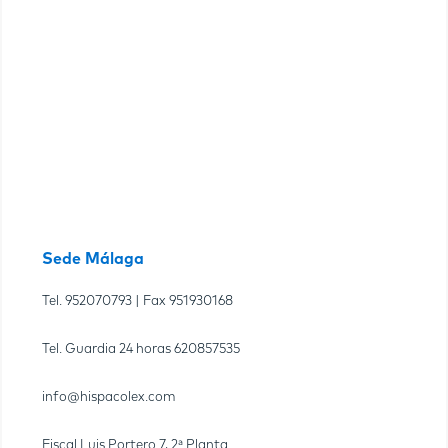
Sede Málaga
Tel.
952070793
| Fax
951930168
Tel. Guardia 24 horas
620857535
info@hispacolex.com
Fiscal Luis Portero 7, 2ª Planta