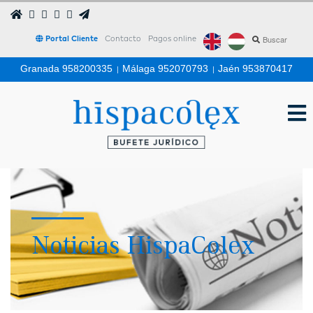
Portal Cliente
Contacto
Pagos online
Granada 958200335
|
Málaga 952070793
|
Jaén 953870417
Noticias HispaColex