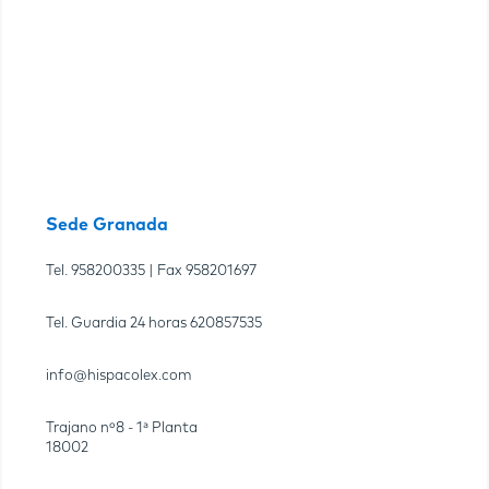
Sede Granada
Tel.
958200335
| Fax
958201697
Tel. Guardia 24 horas
620857535
info@hispacolex.com
Trajano nº8 - 1ª Planta
18002