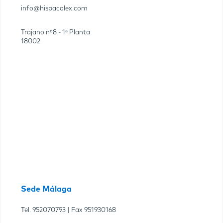
info@hispacolex.com
Trajano nº8 - 1ª Planta
18002
Sede Málaga
Tel.
952070793
| Fax
951930168