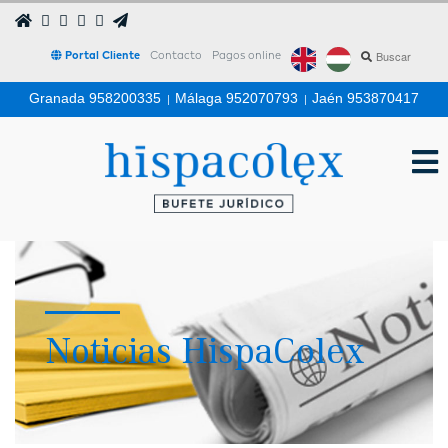
Portal Cliente
Contacto
Pagos online
Granada 958200335
|
Málaga 952070793
|
Jaén 953870417
Noticias HispaColex