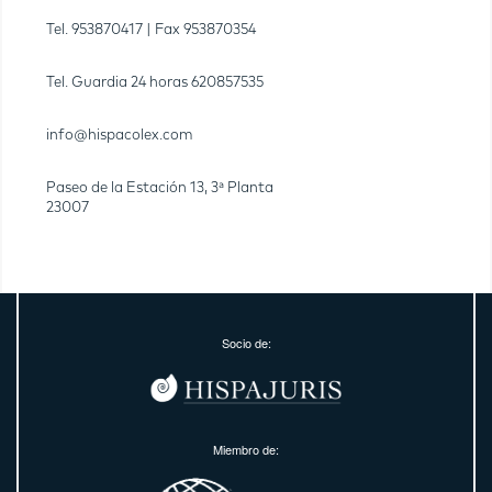
Tel.
953870417
| Fax
953870354
Tel. Guardia 24 horas
620857535
info@hispacolex.com
Paseo de la Estación 13, 3ª Planta
23007
Socio de:
Miembro de: