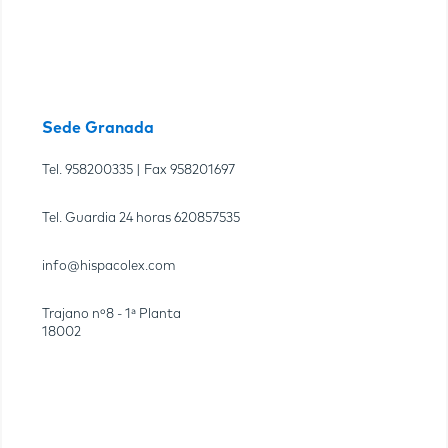
Sede Granada
Tel.
958200335
| Fax
958201697
Tel. Guardia 24 horas
620857535
info@hispacolex.com
Trajano nº8 - 1ª Planta
18002