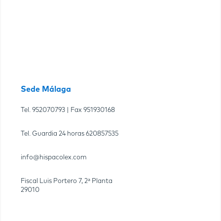
Sede Málaga
Tel.
952070793
| Fax
951930168
Tel. Guardia 24 horas
620857535
info@hispacolex.com
Fiscal Luis Portero 7, 2ª Planta
29010