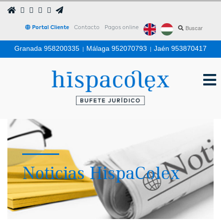
Portal Cliente
Contacto
Pagos online
Granada 958200335
|
Málaga 952070793
|
Jaén 953870417
Noticias HispaColex