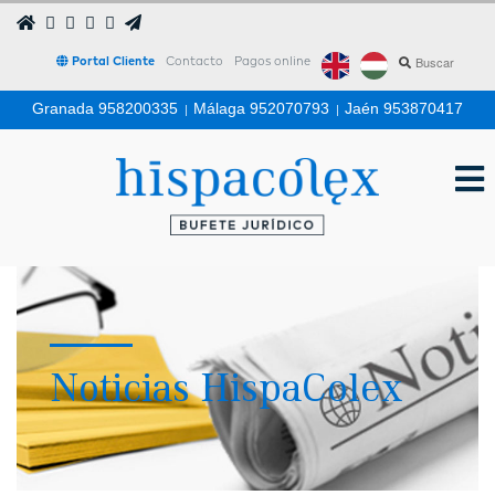
Portal Cliente
Contacto
Pagos online
Granada 958200335
|
Málaga 952070793
|
Jaén 953870417
Noticias HispaColex