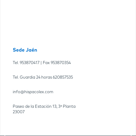
Sede Jaén
Tel.
953870417
| Fax
953870354
Tel. Guardia 24 horas
620857535
info@hispacolex.com
Paseo de la Estación 13, 3ª Planta
23007