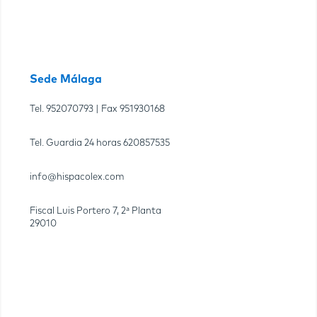
Sede Málaga
Tel.
952070793
| Fax
951930168
Tel. Guardia 24 horas
620857535
info@hispacolex.com
Fiscal Luis Portero 7, 2ª Planta
29010