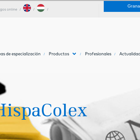
Grana
gos online
as de especialización
Productos
Profesionales
Actualidad
HispaColex