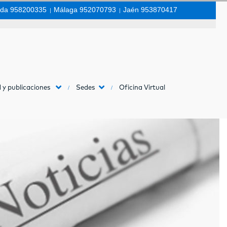
da 958200335
|
Málaga 952070793
|
Jaén 953870417
 y publicaciones
Sedes
Oficina Virtual