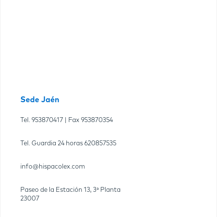
Sede Jaén
Tel.
953870417
| Fax
953870354
Tel. Guardia 24 horas
620857535
info@hispacolex.com
Paseo de la Estación 13, 3ª Planta
23007