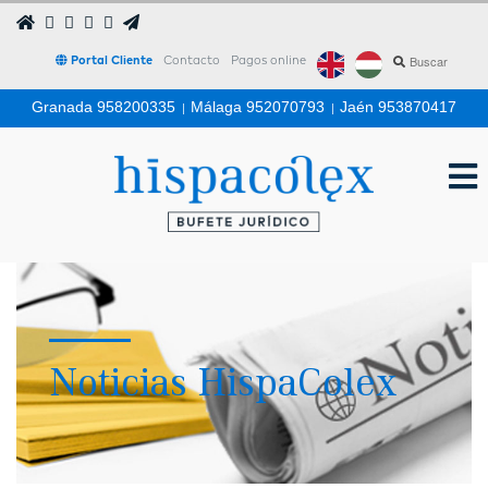
Portal Cliente
Contacto
Pagos online
Granada 958200335
|
Málaga 952070793
|
Jaén 953870417
Noticias HispaColex