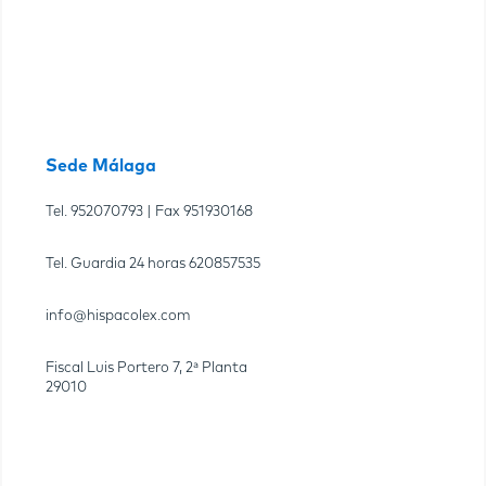
Sede Málaga
Tel.
952070793
| Fax
951930168
Tel. Guardia 24 horas
620857535
info@hispacolex.com
Fiscal Luis Portero 7, 2ª Planta
29010