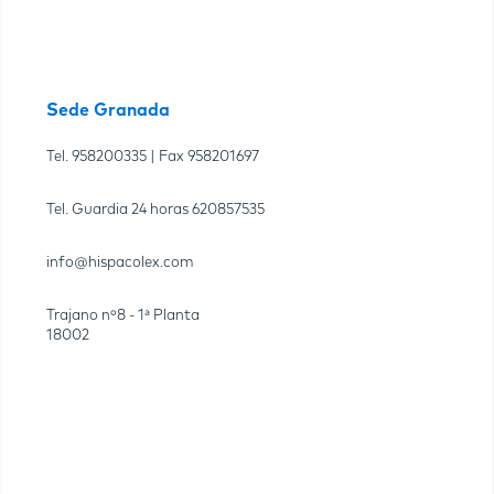
Sede Granada
Tel.
958200335
| Fax
958201697
Tel. Guardia 24 horas
620857535
info@hispacolex.com
Trajano nº8 - 1ª Planta
18002