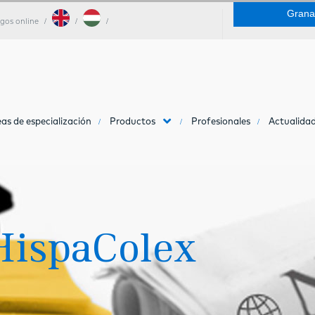
Grana
gos online
as de especialización
Productos
Profesionales
Actualidad
HispaColex