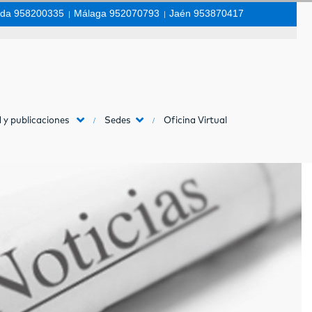
da 958200335
|
Málaga 952070793
|
Jaén 953870417
 y publicaciones
Sedes
Oficina Virtual