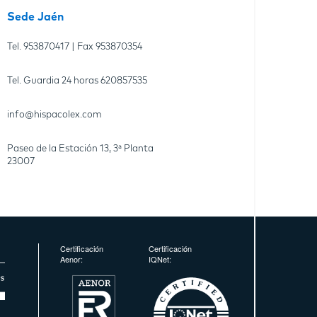
Sede Jaén
Tel.
953870417
| Fax
953870354
Tel. Guardia 24 horas
620857535
info@hispacolex.com
Paseo de la Estación 13, 3ª Planta
23007
Certificación
Certificación
Aenor:
IQNet: