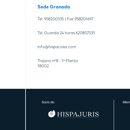
Sede Granada
Tel.
958200335
| Fax
958201697
Tel. Guardia 24 horas
620857535
info@hispacolex.com
Trajano nº8 - 1ª Planta
18002
Socio de:
Miem