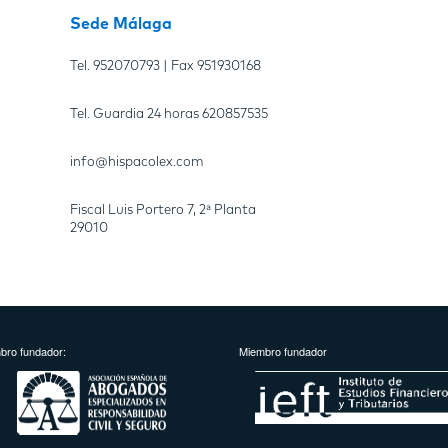
Sede Málaga
Tel.
952070793
| Fax
951930168
Tel. Guardia 24 horas
620857535
info@hispacolex.com
Fiscal Luis Portero 7, 2ª Planta
29010
bro fundador:
Miembro fundador