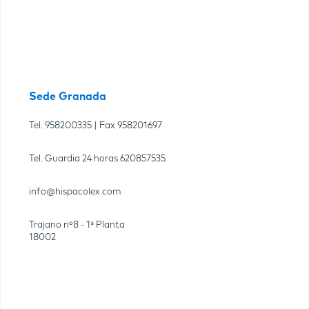
Sede Granada
Tel.
958200335
| Fax
958201697
Tel. Guardia 24 horas
620857535
info@hispacolex.com
Trajano nº8 - 1ª Planta
18002