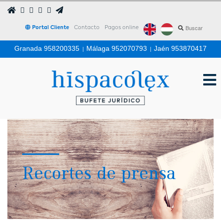
Portal Cliente
Contacto
Pagos online
Granada 958200335
|
Málaga 952070793
|
Jaén 953870417
Recortes de prensa