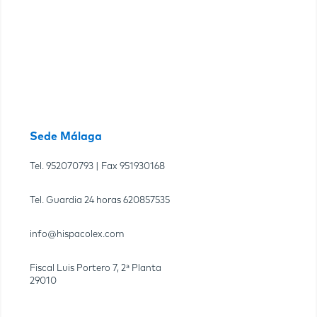
Sede Málaga
Tel.
952070793
| Fax
951930168
Tel. Guardia 24 horas
620857535
info@hispacolex.com
Fiscal Luis Portero 7, 2ª Planta
29010