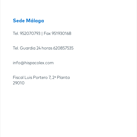
Sede Málaga
Tel.
952070793
| Fax
951930168
Tel. Guardia 24 horas
620857535
info@hispacolex.com
Fiscal Luis Portero 7, 2ª Planta
29010