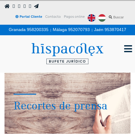
Portal Cliente
Contacto
Pagos online
Granada 958200335
|
Málaga 952070793
|
Jaén 953870417
Recortes de prensa