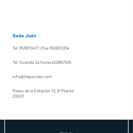
Sede Jaén
Tel.
953870417
| Fax
953870354
Tel. Guardia 24 horas
620857535
info@hispacolex.com
Paseo de la Estación 13, 3ª Planta
23007
Socio de: