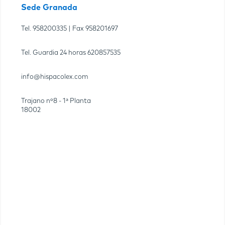
Sede Granada
Tel.
958200335
| Fax
958201697
Tel. Guardia 24 horas
620857535
info@hispacolex.com
Trajano nº8 - 1ª Planta
18002