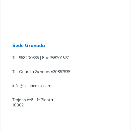
Sede Granada
Tel.
958200335
| Fax
958201697
Tel. Guardia 24 horas
620857535
info@hispacolex.com
Trajano nº8 - 1ª Planta
18002