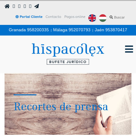
Portal Cliente
Contacto
Pagos online
Granada 958200335
|
Málaga 952070793
|
Jaén 953870417
Recortes de prensa