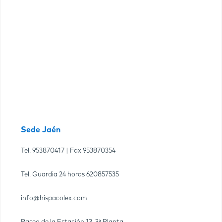
Sede Jaén
Tel.
953870417
| Fax
953870354
Tel. Guardia 24 horas
620857535
info@hispacolex.com