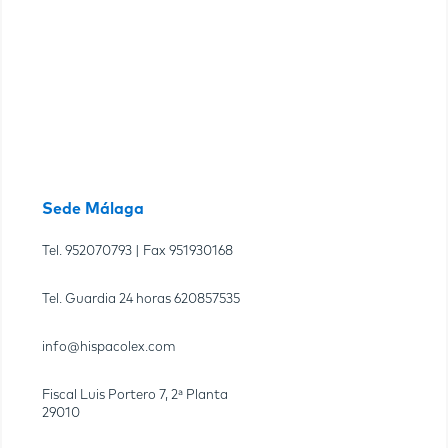
Sede Málaga
Tel.
952070793
| Fax
951930168
Tel. Guardia 24 horas
620857535
info@hispacolex.com
Fiscal Luis Portero 7, 2ª Planta
29010