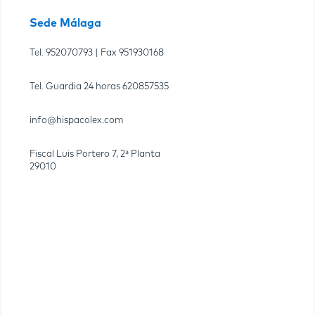
Sede Málaga
Tel.
952070793
| Fax
951930168
Tel. Guardia 24 horas
620857535
info@hispacolex.com
Fiscal Luis Portero 7, 2ª Planta
29010