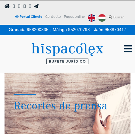
Portal Cliente
Contacto
Pagos online
Granada 958200335
|
Málaga 952070793
|
Jaén 953870417
Recortes de prensa