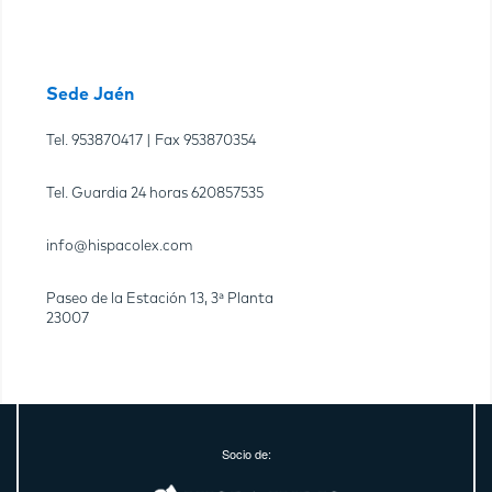
Sede Jaén
Tel.
953870417
| Fax
953870354
Tel. Guardia 24 horas
620857535
info@hispacolex.com
Paseo de la Estación 13, 3ª Planta
23007
Socio de: