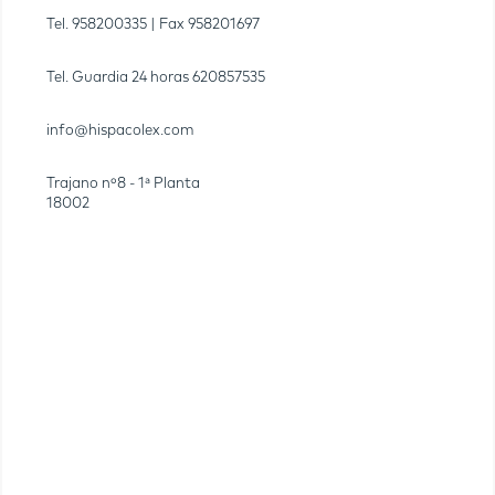
Tel.
958200335
| Fax
958201697
Tel. Guardia 24 horas
620857535
info@hispacolex.com
Trajano nº8 - 1ª Planta
18002