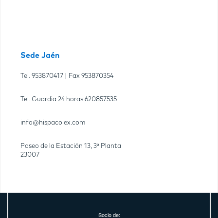
Sede Jaén
Tel.
953870417
| Fax
953870354
Tel. Guardia 24 horas
620857535
info@hispacolex.com
Paseo de la Estación 13, 3ª Planta
23007
Socio de: