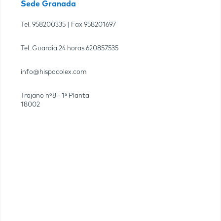
Sede Granada
Tel.
958200335
| Fax
958201697
Tel. Guardia 24 horas
620857535
info@hispacolex.com
Trajano nº8 - 1ª Planta
18002