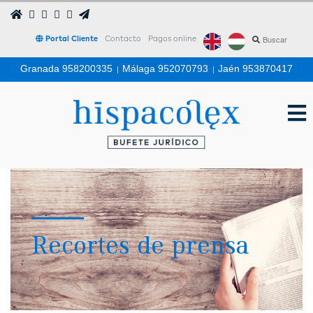
Portal Cliente
Contacto
Pagos online
Granada 958200335
|
Málaga 952070793
|
Jaén 953870417
Recortes de prensa