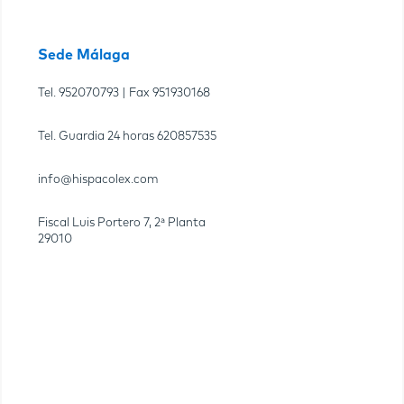
Sede Málaga
Tel.
952070793
| Fax
951930168
Tel. Guardia 24 horas
620857535
info@hispacolex.com
Fiscal Luis Portero 7, 2ª Planta
29010