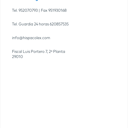
Tel.
952070793
| Fax
951930168
Tel. Guardia 24 horas
620857535
info@hispacolex.com
Fiscal Luis Portero 7, 2ª Planta
29010