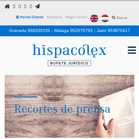
Portal Cliente
Contacto
Pagos online
Granada 958200335
|
Málaga 952070793
|
Jaén 953870417
Recortes de prensa