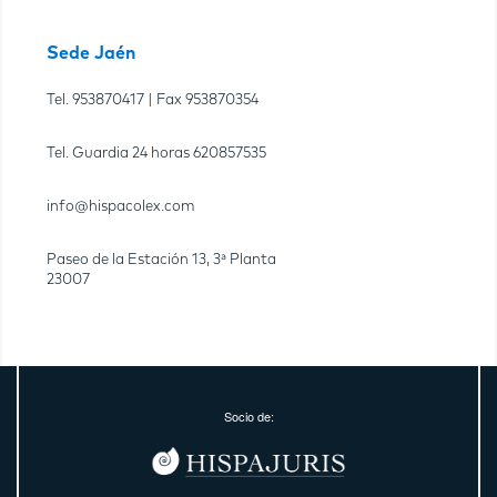
Sede Jaén
Tel.
953870417
| Fax
953870354
Tel. Guardia 24 horas
620857535
info@hispacolex.com
Paseo de la Estación 13, 3ª Planta
23007
Socio de: