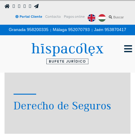
Portal Cliente
Contacto
Pagos online
Granada 958200335
|
Málaga 952070793
|
Jaén 953870417
Derecho de Seguros