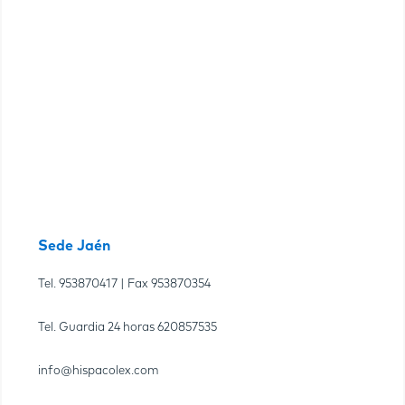
Sede Jaén
Tel.
953870417
| Fax
953870354
Tel. Guardia 24 horas
620857535
info@hispacolex.com