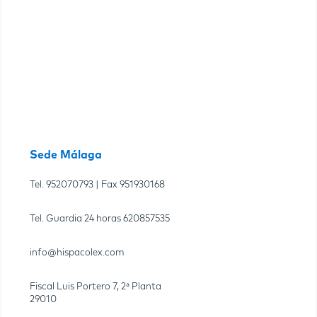
Sede Málaga
Tel.
952070793
| Fax
951930168
Tel. Guardia 24 horas
620857535
info@hispacolex.com
Fiscal Luis Portero 7, 2ª Planta
29010