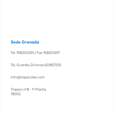
Sede Granada
Tel.
958200335
| Fax
958201697
Tel. Guardia 24 horas
620857535
info@hispacolex.com
Trajano nº8 - 1ª Planta
18002