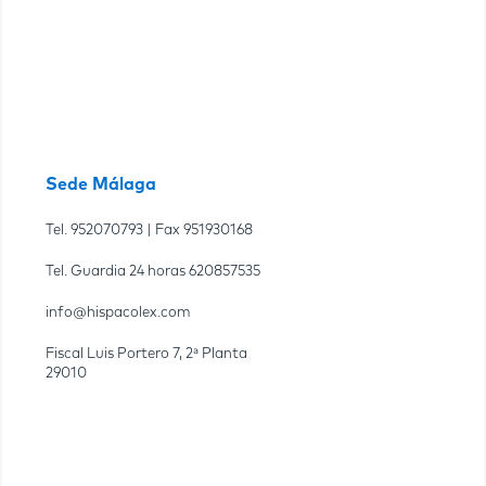
Sede Málaga
Tel.
952070793
| Fax
951930168
Tel. Guardia 24 horas
620857535
info@hispacolex.com
Fiscal Luis Portero 7, 2ª Planta
29010