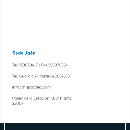
Sede Jaén
Tel.
953870417
| Fax
953870354
Tel. Guardia 24 horas
620857535
info@hispacolex.com
Paseo de la Estación 13, 3ª Planta
23007