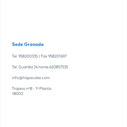
Sede Granada
Tel.
958200335
| Fax
958201697
Tel. Guardia 24 horas
620857535
info@hispacolex.com
Trajano nº8 - 1ª Planta
18002