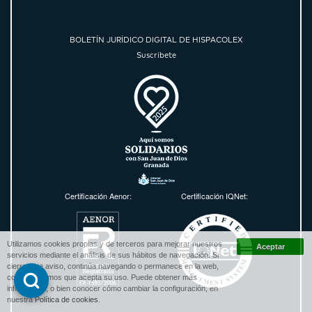
BOLETÍN JURÍDICO DIGITAL DE HISPACOLEX
Suscríbete
Certificación Aenor:
Certificación IQNet:
Utilizamos cookies propias y de terceros para mejorar nuestros
servicios mediante el análisis de sus hábitos de navegación. Si
cierra este aviso, continúa navegando o permanece en la web,
consideraremos que acepta su uso. Puede obtener más
información, o bien conocer cómo cambiar la configuración, en
nuestra
Política de cookies
.