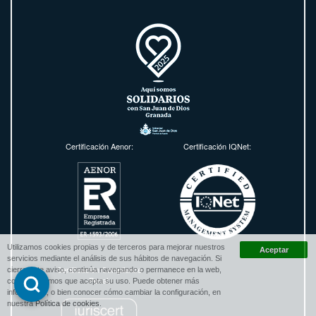
Certificación Aenor:
Certificación IQNet:
Utilizamos cookies propias y de terceros para mejorar nuestros
servicios mediante el análisis de sus hábitos de navegación. Si
Certificación Compliance
cierra este aviso, continúa navegando o permanece en la web,
Penal:
consideraremos que acepta su uso. Puede obtener más
información, o bien conocer cómo cambiar la configuración, en
nuestra
Política de cookies
.