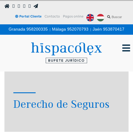
Portal Cliente
Contacto
Pagos online
Granada 958200335
|
Málaga 952070793
|
Jaén 953870417
Derecho de Seguros