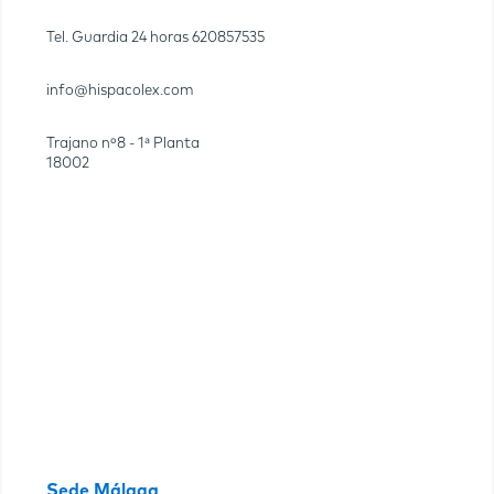
Tel. Guardia 24 horas
620857535
info@hispacolex.com
Trajano nº8 - 1ª Planta
18002
Sede Málaga