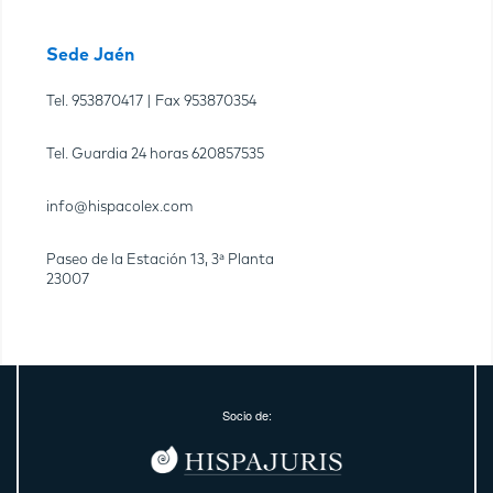
Sede Jaén
Tel.
953870417
| Fax
953870354
Tel. Guardia 24 horas
620857535
info@hispacolex.com
Paseo de la Estación 13, 3ª Planta
23007
Socio de: