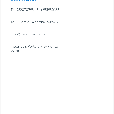
Tel.
952070793
| Fax
951930168
Tel. Guardia 24 horas
620857535
info@hispacolex.com
Fiscal Luis Portero 7, 2ª Planta
29010