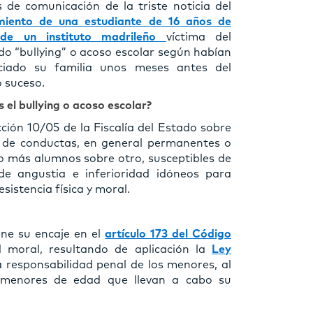
 de comunicación de la triste noticia del
imiento de una estudiante de 16 años de
de un instituto madrileño
víctima del
ido
“bullying” o
acoso escolar según habían
ciado su familia unos meses antes del
o suceso.
 el bullying o acoso escolar?
cción 10/05 de la Fiscalía del Estado sobre
 de conductas, en general permanentes o
o más alumnos sobre otro, susceptibles de
de angustia e inferioridad idóneos para
esistencia física y moral.
ene su encaje en el
artículo 173 del Código
d moral, resultando de aplicación la
Ley
a responsabilidad penal de los menores, al
s menores de edad que llevan a cabo su