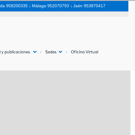
da 958200335
|
Málaga 952070793
|
Jaén 953870417
 y publicaciones
Sedes
Oficina Virtual