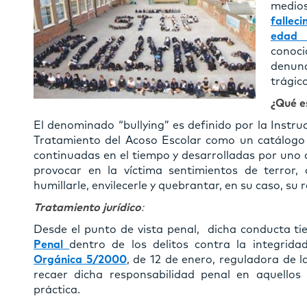
medios
fallec
edad 
conoc
denun
trágic
¿Qué es
El denominado “bullying” es definido por la Instru
Tratamiento del Acoso Escolar como un catálogo
continuadas en el tiempo y desarrolladas por uno 
provocar en la víctima sentimientos de terror, 
humillarle, envilecerle y quebrantar, en su caso, su r
Tratamiento jurídico
:
Desde el punto de vista penal, dicha conducta ti
Penal
dentro de los delitos contra la integrida
Orgánica 5/2000
, de 12 de enero, reguladora de l
recaer dicha responsabilidad penal en aquello
práctica.