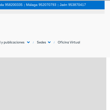
da 958200335
|
Málaga 952070793
|
Jaén 953870417
 y publicaciones
Sedes
Oficina Virtual