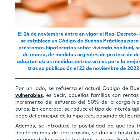
El 24 de noviembre entra en vigor el Real Decreto-
se establece un Código de Buenas Prácticas para al
préstamos hipotecarios sobre vivienda habitual, se
de marzo, de medidas urgentes de protección de 
adoptan otras medidas estructurales para la mejo
tras su publicación el 23 de noviembre de 2022 
Por un lado, se refuerza el actual Código de Bu
vulnerables
, es decir, aquellas familias con renta
incremento del esfuerzo del 50% de la carga hip
euros. En concreto, se reduce el tipo de interés ap
pago del principal de la hipoteca, pasando del Eur
Además, se introduce la posibilidad de que las fa
deuda en más de una ocasión, se duplica hasta los 
en pago de la vivienda habitual y se amplía de 6 a 