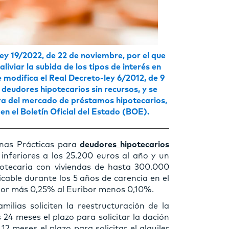
ley 19/2022, de 22 de noviembre, por el que
iviar la subida de los tipos de interés en
 modifica el Real Decreto-ley 6/2012, de 9
deudores hipotecarios sin recursos, y se
ra del mercado de préstamos hipotecarios,
en el Boletín Oficial del Estado (BOE).
enas Prácticas para
deudores hipotecarios
s inferiores a los 25.200 euros al año y un
otecaria con viviendas de hasta 300.000
licable durante los 5 años de carencia en el
ibor más 0,25% al Euribor menos 0,10%.
milias soliciten la reestructuración de la
24 meses el plazo para solicitar la dación
12 meses el plazo para solicitar el alquiler