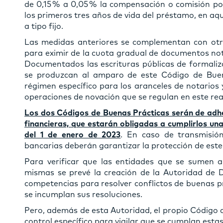
de 0,15 % a 0,05 % la compensación o comisión po
los primeros tres años de vida del préstamo, en aqu
a tipo fijo.
Las medidas anteriores se complementan con otras
para eximir de la cuota gradual de documentos not
Documentados las escrituras públicas de formaliz
se produzcan al amparo de este Código de Buen
régimen específico para los aranceles de notarios 
operaciones de novación que se regulan en este real
Los dos Códigos de Buenas Prácticas serán de adhe
financieras, que estarán obligadas a cumplirlos una
del 1 de enero de 2023
. En caso de transmisión
bancarias deberán garantizar la protección de est
Para verificar que las entidades que se sumen a
mismas se prevé la creación de la Autoridad de D
competencias para resolver conflictos de buenas 
se incumplan sus resoluciones.
Pero, además de esta Autoridad, el propio Código 
control específico para vigilar que se cumplan esta