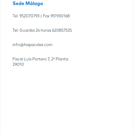
Sede Málaga
Tel.
952070793
| Fax
951930168
Tel. Guardia 24 horas
620857535
info@hispacolex.com
Fiscal Luis Portero 7, 2ª Planta
29010