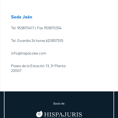
Sede Jaén
Tel.
953870417
| Fax
953870354
Tel. Guardia 24 horas
620857535
info@hispacolex.com
Paseo de la Estación 13, 3ª Planta
23007
Socio de: