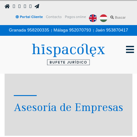
Portal Cliente
Contacto
Pagos online
Granada 958200335
|
Málaga 952070793
|
Jaén 953870417
Asesoría de Empresas