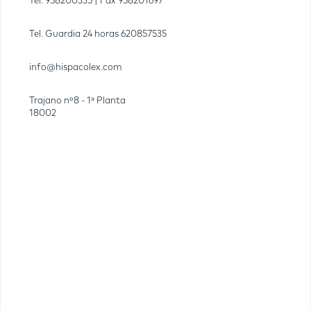
Tel.
958200335
| Fax
958201697
Tel. Guardia 24 horas
620857535
info@hispacolex.com
Trajano nº8 - 1ª Planta
18002