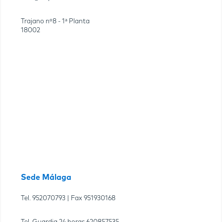
Trajano nº8 - 1ª Planta
18002
Sede Málaga
Tel.
952070793
| Fax
951930168