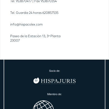
Tel.
953870417
| Fax
953870354
Tel. Guardia 24 horas
620857535
info@hispacolex.com
Paseo de la Estación 13, 3ª Planta
23007
Socio de:
Miembro de: