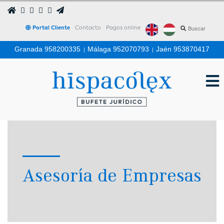
Portal Cliente
Contacto
Pagos online
Granada 958200335
|
Málaga 952070793
|
Jaén 953870417
Asesoría de Empresas