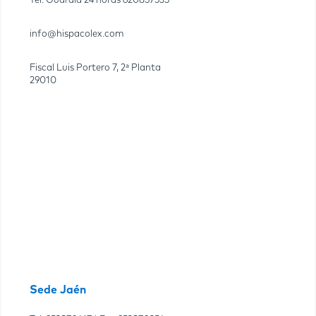
Tel. Guardia 24 horas
620857535
info@hispacolex.com
Fiscal Luis Portero 7, 2ª Planta
29010
Sede Jaén